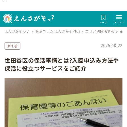
メニュー
キープ
えんさがそっ♪
保活コラム えんさがそPlus
エリア別保活情報
東
2025.10.22
東京都
世田谷区の保活事情とは?入園申込み方法や
保活に役立つサービスをご紹介