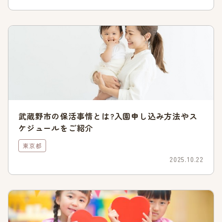
参照:
世田谷区|保育待機児童等の状況
全国ワースト1位から1年で待機児童0にした実績がある
実は、世田谷区の令和元年の待機児童は、全国ワースト1位で
した。そこから保育施設の設備を充実させるなどして定員を拡
大し、わずか1年で待機児童0を達成させました。
待機児童数が0であっても確実に入園できるわけでは
ない
武蔵野市の保活事情とは?入園申し込み方法やス
世田谷区の待機児童数は0ですが、だからといって必ずしも希
ケジュールをご紹介
望する保育園に入園できるわけではありません。
東京都
2025.10.22
倍率が高い保育園、反対に定員割れする保育園があるため、過
去の最低指数を確認する必要があるといえるでしょう。
世田谷区の保活のスケジュール