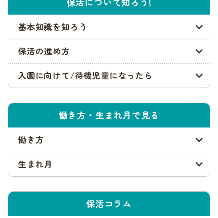
保活について知ろう!
住んでいる地域の各総合支所子ども家庭支援課窓口で、申込み
書の提出が可能です。申込み書類は、一度提出すると返却は不
可です。申し込み後に家庭の状況等が変わった場合は、「申込
基本知識を知ろう
内容変更・取下届」を提出する必要があります。
保活の進め方
郵送での申込み方法
入園に向けて/待機児童になったら
保育園の申込み書と必要書類を、郵送にて提出することも可能
です。郵送での申込みも、住んでいる地域の各総合支所子ども
家庭支援課窓口宛です。
働き方・生まれ月で見る
郵送方法は問いませんが、特定記録郵便、もしくは簡易書留が
推奨されています。普通郵便での郵便事故で、入園申込み書の
働き方
到着が確認できない場合の責任は、提出者にあります。
生まれ月
申込み書がきちんと到着していることを確認するためにも、特
定記録郵便、もしくは簡易書留で送りましょう。
世田谷区の入園申込み時の必要書類
保活コラム