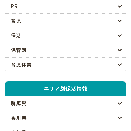
世田谷区の入園申込みをするにあたり、必要な書類は以下の通
PR
りです。
育児
保育所等入園(転園)申込書兼教育・保育給付認定申請書
保育を必要とする状況を証明するための書類
保活
また、場合によっては必要になる書類は以下の通りなので、こ
保育園
ちらも確認しておきましょう。
育児休業
区立保育園等延長保育申込書
保育料を決定するための税書類
受託証明書
世田谷区転入を証明するための書類
エリア別保活情報
参照:
世田谷区|保育のご案内(令和3年9月発行)
群馬県
世田谷区の保育課情報
香川県