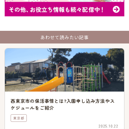
世田谷区の保育園・幼稚園を検索
世田谷区の人気状況や待機児童数
あわせて読みたい記事
保活を成功させるためには、世田谷区の保育園の人気度や、ど
のくらいの待機児童数がいるのかを確認する必要があります。
ここでは、世田谷区の待機児童数を紹介しますので、チェック
してみてください。
令和3年度の待機児童数は「0」
世田谷区の令和3年度の待機児童数は「0」です。令和2年度か
西東京市の保活事情とは?入園申し込み方法やス
ら2年連続で、待機児童「0」を実現しています。
ケジュールをご紹介
都内は認可保育園の入園が難しいエリアが多いなか、待機児童
東京都
0を継続できているのは、世田谷区の大きな魅力といえるので
2025.10.22
はないでしょうか。