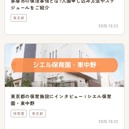
多摩市の保活事情とは?入園申し込み方法やスケ
ジュールをご紹介
保育園入園申込み一次受付の開始
東京都
2025.10.22
保育園の入園申込みは、秋頃から開始されます。世田谷区の令
和4年の4月1日から保育園の利用を希望する場合の入園申込み
は、令和3年9月2日から開始されました。ほかの自治体と比べ
ると、早めにスタートしている印象です。
郵送の場合は11月8日(消印有効)、窓口の場合は11月22日が締
切日でした。
申込み期間は長めに設定されていますが、早めに保活は進めて
いきましょう。
東京都の保育施設にインタビュー | シエル保育
保育園の内定通知の発送
園・東中野
保育園
東京都
令和4年4月入園開始の場合、保育園の結果は令和4年1月27日
2025.10.22
には出ていたようです。郵送されてくるまで時間がかかるケー
スもありますが、保育認定・調整課入園担当に電話をすること