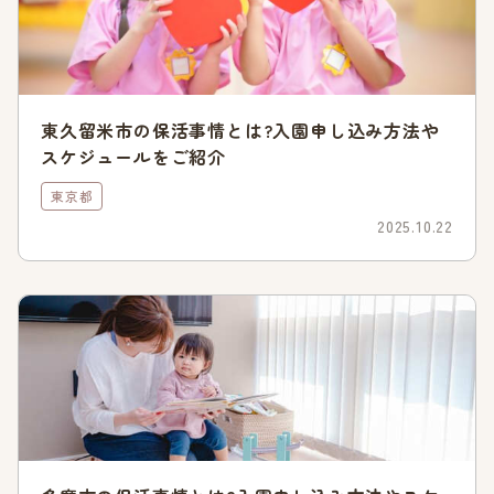
世田谷区の保活のスケジュールを確認していきましょう。その
年によってスケジュールは変わるため、下記で紹介しているも
のはあくまで目安です。
入園申込み一時受付開始:9月頃
東久留米市の保活事情とは?入園申し込み方法や
申請の申込み締切:11月中旬頃
スケジュールをご紹介
入園可否通知発送:1月下旬頃
東京都
以下では、令和4年の4月1日から保育園の利用を希望する場合
2025.10.22
のスケジュールを参考に紹介します。世田谷区に限らず、保活
はスケジュールを把握して早めに動くことが重要です。ぜひ、
確認しておきましょう。