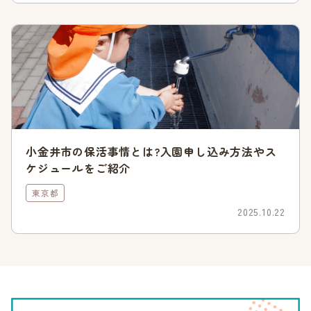
で、選考結果を教えてもらえます。
内定通知が届いたら、入園までにやるべきことを進めていきま
しょう。内定通知が届いてから入園する4月1日まで、時間は限
られています。早めに入園準備を進めるのがおすすめです。
内定通知が届いてから入園するまでにやるべきことは、以下の
記事に詳しくまとめていますので、こちらもご覧ください。
>>
保育園の入園合否通知はいつ届く?届いてからすべきポイン
小金井市の保活事情とは?入園申し込み方法やス
トを解説
ケジュールをご紹介
不承諾通知が届いたら2次募集に申込む
東京都
万が一、不承諾通知が届いてしまったら、二次募集に向けて準
2025.10.22
備を進めていきましょう。一次利用調整後、定員に満たなかっ
た場合や、内定の辞退で空きが出た場合は、二次利用調整の対
象となります。
空きがある保育園を調べ、通える範囲にある保育園を希望園に
記入し、申込みをしてください。その際、申込み締切日を確認