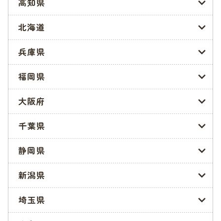
高知県
世田谷区の保育課の情報や、横浜市の子育てに役立つサービス
をご紹介しますので、ご覧ください。
北海道
保育園入園申込みに関する問い合わせ先
兵庫県
世田谷区では、保育園入園相談専用の電話番号が公開されてい
ます。
福岡県
せたがや子ども家庭支援センター 保育園入園相談:03-5432-24
大阪府
89
千葉県
また、保育園の入園、緊急保育、一時保育に関することは、下
記のサイトに掲載されている「子ども家庭支援課 子ども家庭支
援センター」の窓口にて相談できるようです。
静岡県
世田谷区|窓口のご案内
新潟県
認可保育園等の空き情報
埼玉県
世田谷区では、地域別にて認可保育園の空き数を公開していま