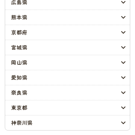
広島県
す。転園を検討している方、途中入園を希望する方は、こちら
を確認するといいでしょう。
熊本県
認可保育園等空き数一覧
京都府
まとめ
宮城県
世田谷区は、待機児童0を2年連続で達成しています。もちろん
岡山県
人気の保育園は倍率が高くなり、簡単に入園することはできま
せん。それでも、ほかの自治体と比べて認可保育園に入園でき
る可能性が高いのは、魅力といえるでしょう。
愛知県
世田谷区に限りませんが、保活は早めにスタートさせるのが重
奈良県
要です。余裕をもったスケジュールを組み、保活を進めていき
ましょう。
東京都
この記事の製作者
神奈川県