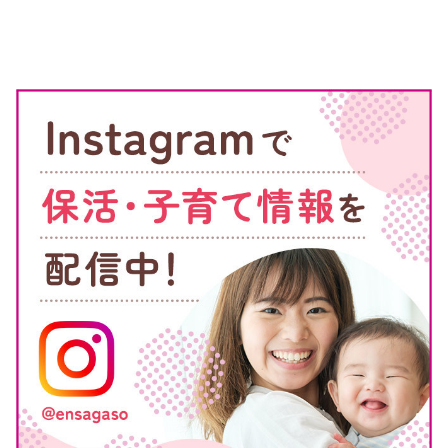
世田谷区の認可保育園の入園申込みでは、希望園として最大10
の保育園を記入できます。4月入園を強く希望している場合
は、10園すべて埋めた方がいいといえるでしょう。
自宅から通える範囲にある保育園の中で、条件を満たす園、ま
たは見学をして安心して子どもを預けられると思った保育園は
記入しておきましょう。
ベビーシッターサービス利用で加点が可能
世田谷区の調整基準を確認してみると、「申込児を保育室、保
育ママ、認証保育所、ベビーシッター等の認可外保育施設、幼
稚園の預かり保育に有償で預けていることを常態としている場
合」に加点が得られることが分かります。
ベビーシッターサービスを有償で利用している場合は、0歳児
クラス申込みの場合「5」、それ以外の場合は「6」の加点が得
られます。