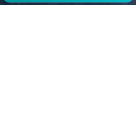
えんさがそっ♪は
東京都 保活ワンストップと提携しています
保活について知ろう！
基本知識を知ろう
保活とは?始める前に知っておきたい基本的な知識やポ
イント