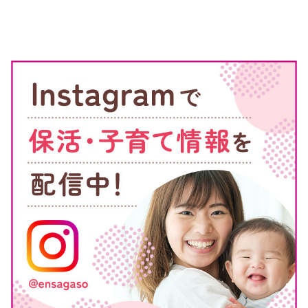
保育施設の環境に慣れるため、子どもによっては短時間の保育
から徐々に延ばしていく「ならし保育」が必要な場合がありま
す。保護者が職場復帰する2週間程度前から、ならし保育が行
なえます。
福岡市の入所日は月に3回(1日、11日、21日)であり、ここから
都合のよい日付を選ぶことになります。保育料については、1
日保育の場合と同額なので注意しましょう。
参照:福岡市「
ならし保育はできますか
」
第3子優遇事業あり
福岡市では、3人以上の子どもを抱える家庭を優遇する事業を
実施しています。小学校入学前の3年間にある3人目以降の子ど
もについて、副食費が助成されます。
これは保育所やこども園に通っておらず、認可外の施設や家庭
内保育の家庭にも適用範囲です。条件に当てはまる場合は、居
住する区の子育て支援課に申請しましょう。