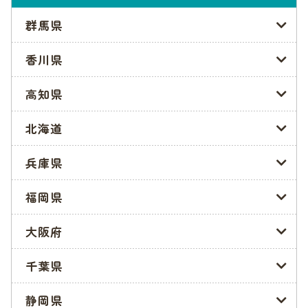
群馬県
利用調整は基本的に施設ごとに行いますが、申込数が利用定員
を超えた場合には審査が行われます。保育の必要性は、提出書
香川県
類をもとに判断されるため、家庭の状況をできるだけ正確に記
入しましょう。
高知県
入所が決定したら、その施設に連絡して利用に関する説明を受
けます。また決定した後から、利用開始日を変更することはで
北海道
きません。その場合は辞退届を提出して、再度利用申込が必要
です。
兵庫県
決定とならなかった場合は二次・三次利用調整へ
福岡県
一次利用調整で決定とならなかった場合、利用調整結果通知書
(保留)が送付され、二次・三次利用調整に回ることになりま
大阪府
す。
この場合、利用枠に空きのある施設で調整を行うことになるの
千葉県
で、希望保育施設等変更届を提出しましょう。提出先は、新た
に第1希望となった施設がある区役所の窓口です。
静岡県