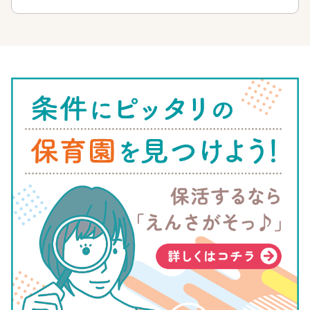
入園決定率も令和4年度は93.4%と全国平均を上回っており、
入りやすくなっているといえるでしょう。
参照:こども未来局事業企画課「
令和4年度 保育所入所申込状況
について
」
隠れ待機児童数が多い
隠れ待機児童とは、近くに通園可能な施設はあるものの、希望
せず入所していない子どものことです。「兄弟で同じ保育施設
に通えない」「職場の勤務時間と合わない」などの理由で、入
所を希望しない子どもが隠れ待機児童に該当します。
福岡市では待機児童数は減少しているものの、隠れ待機児童数
は令和4年度でも615人と、高い数値であることには注意しまし
ょう。
福岡市の保育園・幼稚園を検索