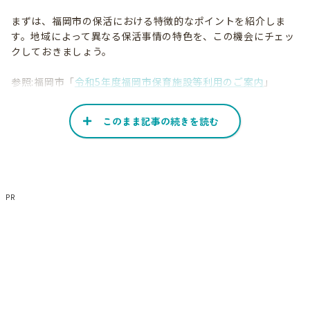
まずは、福岡市の保活における特徴的なポイントを紹介しま
す。地域によって異なる保活事情の特色を、この機会にチェッ
クしておきましょう。
参照:福岡市「
令和5年度福岡市保育施設等利用のご案内
」
候補施設は最大第5希望まで
このまま記事の続きを読む
福岡市では、希望する保育所等の施設を最大で5か所まで申し
込み可能です。申込み締め切り後、第1希望の施設から順に利
用調整が行われます。
PR
しかし、利用決定後に辞退があると、同じ施設を申し込んだ他
の人が利用できない恐れもあります。必ず事前に見学したうえ
で、利用する意思のある施設のみを申し込むようにしましょ
う。
ならし保育は職場復帰の2週間程度前から