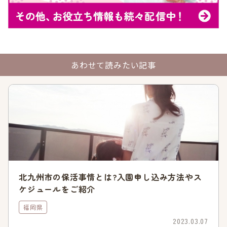
参照:福岡市「
第3子優遇事業
」
福岡市の保育園・幼稚園を検索
あわせて読みたい記事
福岡市の人気状況や待機児童数
保活を成功させるには、施設の人気度や待機児童数を知ってお
きましょう。また待機児童数だけでなく隠れ待機児童数を知っ
ておくこともポイントですので、ここで紹介します。
令和4年度の待機児童数は1人
北九州市の保活事情とは?入園申し込み方法やス
福岡市の待機児童は平成30年には40人を記録していました。
ケジュールをご紹介
しかしここ最近は年々改善しており、令和4年には1人まで減少
福岡県
しています。
2023.03.07