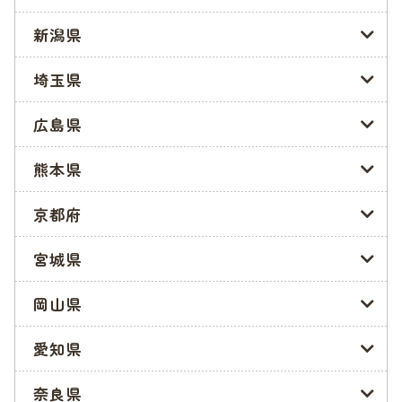
新潟県
福岡市の保育園・幼稚園を検索
埼玉県
福岡市の保育施設等の申込み方法・必要書類
広島県
次に、福岡市の保育施設等の申込みに必要な書類と提出方法に
熊本県
ついて紹介します。必要な書類を早めに揃え、該当する窓口に
提出しましょう。
京都府
参照:福岡市「
令和5年度福岡市保育施設等利用のご案内
」
宮城県
申込み書類の提出方法
岡山県
申し込む際、施設は最大で第5希望まで記入できますが、提出
先は第1希望の施設がある区役所の窓口です。必ずしも自分が
愛知県
住んでいる区とは限らないので注意しましょう。
奈良県
また、二次利用調整、三次利用調整に回る際に希望する保育施