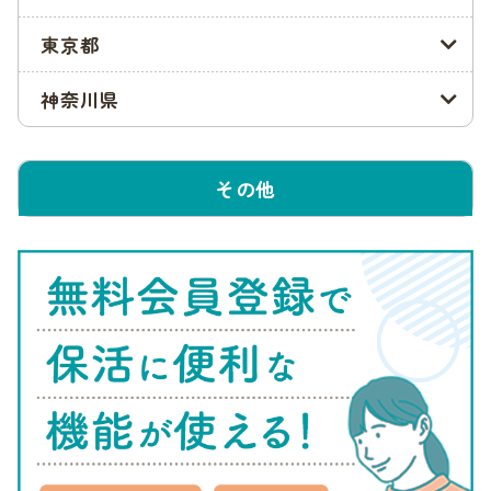
設等を変更する場合の提出先は、新しく第1希望となった施設
東京都
のある区の子育て支援課です。一次利用調整の場合と提出先が
変わることもあるので、気をつけてください。
神奈川県
申込み時に提出する書類
利用申込みを行うときに、全員が必要な書類は以下の通りで
その他
す。
教育・保育給付認定申請書兼保育施設等利用申込書
利用申込状況確認表
マイナンバー(個人番号)申請書
保育が必要なことがわかる書類
このうち、保育が必要なことがわかる書類は、就労証明書、障
害者手帳(写し)、病気の証明書などです。
この他、世帯の状況によってはさらに必要となる書類もありま
す。たとえば市外からの転入予定の人・ひとり親・生活予定受