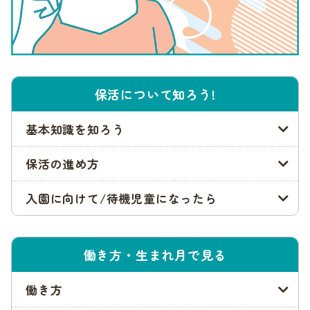
福岡市の保活スケジュール
それでは福岡市の保活スケジュールを確認していきましょう。
こちらは令和5年度の場合ですが、その年によって変わるの
保活について知ろう!
で、随時福岡市のホームページなどで確認するようにしましょ
う。
基本知識を知ろう
保育施設等の利用案内の配布開始:10月下旬頃
一次利用調整受付締め切り:12月上旬頃
保活の進め方
一次利用調整結果発送:1月下旬ごろ
入園に向けて/待機児童になったら
以下では、それぞれの時期のポイントについて詳しく紹介しま
す。福岡市に限らず、保活はスケジュールを把握して早めに書
類や申請の準備を進めましょう。
働き方・生まれ月で見る
参照:福岡市「
令和5年度福岡市保育施設等利用のご案内
」
働き方
保育施設等の利用案内の配布開始