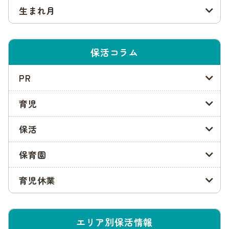
生まれ月
福岡市では、利用案内の配布が始まると同時に、申込みがスタ
ートします。配布場所は、保育施設と各区役所の窓口、出張所
などです。また、ホームページからもダウンロードできます。
保活コラム
保育施設等の場所によって、方針や食事、保育スペースの広さ
などはさまざまです。かならず事前に見学し、面談や重要事項
PR
の説明を受けるようにしましょう。
育児
一次利用調整の書類提出
保活
候補となる施設が決まったら、期日までに利用申込みの書類を
提出します。提出先は、第1希望の施設がある区役所の窓口で
保育園
す。
利用調整は二次、三次と実施されますが、一次利用調整に間に
育児休業
合わないと希望する施設を利用できない可能性があります。で
きるだけ一次利用調整に間に合うように提出しましょう。
エリア別保活情報
一次利用調整結果発送