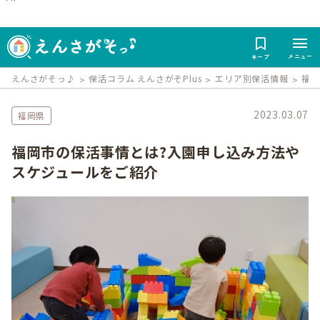
メニュー
キープ
えんさがそっ♪
保活コラム えんさがそPlus
エリア別保活情報
福
2023.03.07
福岡県
福岡市の保活事情とは?入園申し込み方法や
スケジュールをご紹介