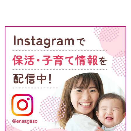
該当しない
順位
優先項目に
優先項目の
点数の高さ
該当する
順位
市外に住ん
でいる
優先項目に
優先項目の
点数の高さ
該当しない
順位
まず、千葉市民か市外に住んでいるかで分けられ、千葉市民か
ら選考されます。その後、優先項目に該当するか該当しないか
で分かれます。
次に、優先項目の順位で選ばれ、最後に点数の高さが比較基準
になるかたちです。つまり、「千葉市民→優先項目に該当する
→優先項目の順位が高い→点数が高い」という家庭から選考さ
れていくと考えてください。
点数は基準点と調整指数で算出される
千葉市の入園選考の点数を、
こちら
から確認しましょう。