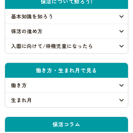
保育園の利用申請以降の情報は?
保活について知ろう!
申請後の結果がいつ発表されるかなどの情報は、「2月頃」に
基本知識を知ろう
千葉市のホームページにて公開されます。
保活の進め方
申請からの期間が長く、不安を感じるかもしれません。この期
間に、もし入園できなかった場合の対応策を考えておきましょ
入園に向けて/待機児童になったら
う。
受け入れ枠に空きが出たら二次選考がおこなわれる
働き方・生まれ月で見る
1次選考で定員に達しなかった保育園では、2次選考がおこなわ
れます。2次選考の申込受付期間は、「令和4年12月1日～2月1
0日」です。
働き方
さらに2次選考で空きが出た場合には、内定していない人が優
生まれ月
先されることがあります。
千葉市の入園申込み方法・必要書類
保活コラム