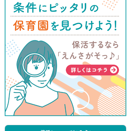
参照:千葉市「
令和4年度保育園等利用申請について
」
保育園入園申込み一次選考の受付の開始
4月から入園する場合の入園申込は、10月中旬からです。令和5
年4月から入園したい方の場合は、以下のスケジュールでし
た。
申請書配布:令和4年10月17日
受付期間:
令和4年10月17日～令和4年11月30日(郵送申請・窓口申
請)
令和4年10月17日～令和4年11月23日(電子申請)
郵送の場合は、締切必着となります。余裕をもって申込みまし
ょう。また電子申請の場合は、締切日が郵送・窓口申請より早
いので注意してください。