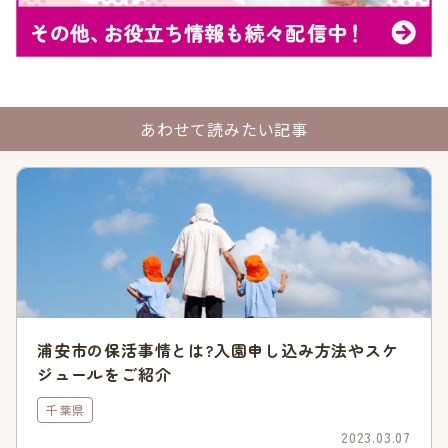
点数の高さを出すためには、まず父と母それぞれの「基準点」
が何点なのかを調べてください。あてはまる項目が複数ある場
合には、もっとも点数の高い項目を1つ選択します。
そのあと、あてはまる調整点数を選びます。「調整指数1」で
あわせて読みたい記事
は、該当する項目のなかでもっとも点数の高いものを1つ選ん
でください。次に「調整指数2」では、該当する項目をすべて
チェックし、加点と減点をおこないます。
最終的に、以下の計算をおこなえば、各家庭の点数が算出でき
ます。
「父の基準点+母の基準点+調整指数1+調整指数2=入園選考点
数」
浦安市の保活事情とは?入園申し込み方法やスケ
まずは、各家庭で現在の状況を把握してみましょう。
ジュールをご紹介
地域型保育事業を利用していると優先度が高くなる
千葉県
2023.03.07