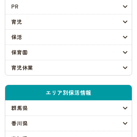
ここでは、千葉市の入園申込み方法と、必要書類を解説しま
PR
す。申請方法には種類があり、必要書類も家庭によって異なり
ます。
育児
チェックしたうえで、自分の福祉センターこども家庭課に問い
合わせてみるとよいでしょう。
保活
参照:千葉市「
令和4年度保育園等利用申請について
」
保育園
郵送申請の方法
育児休業
千葉市では、新型コロナウィルス感染症拡大予防のために、原
則として窓口ではなく郵送による申請をお願いしています。
エリア別保活情報
送付先は、第1希望の保育園・認定こども園がある区の保険福
祉センターこども園家庭課です。
群馬県
申請書は、千葉市の
こちら
からダウンロードできます。ダウン
香川県
ロードできる環境が無い方は、各区のこども家庭課で受け取り
ましょう。