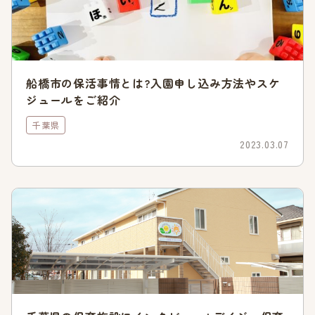
保育が必要な方は、積極的に利用してみてはいかがでしょう
か。
参照:千葉市「
小規模保育・家庭的保育・事業所内保育につい
て
」
船橋市の保活事情とは?入園申し込み方法やスケ
ジュールをご紹介
千葉市の保育園・幼稚園を検索
千葉県
2023.03.07
千葉市の待機児童数
保活をするにあたっては、千葉市の待機児童数について正しく
理解しておかなければなりません。状況がわかっていれば、直
前になって焦ることなく保活が進められるでしょう。
参照:千葉市「
保育所入所・待機児童数
」
千葉市の待機児童数は「0人」