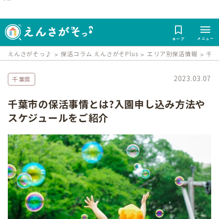
メニュー
キープ
えんさがそっ♪
保活コラム えんさがそPlus
エリア別保活情報
千
2023.03.07
千葉県
千葉市の保活事情とは?入園申し込み方法や
スケジュールをご紹介