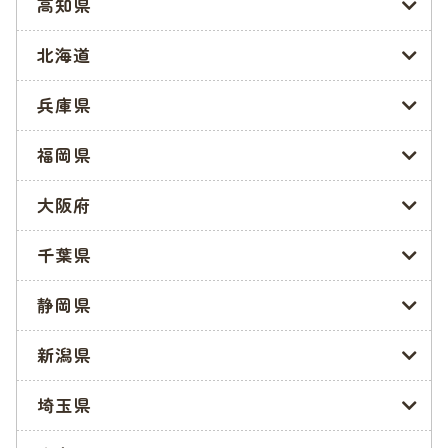
高知県
窓口申請の方法
北海道
申請書をダウンロードするか、各区のこども家庭課にて申請書
を受け取り、第1希望の保育園・認定こども園がある区の保険
兵庫県
福祉センターこども園家庭課に持ち込みましょう。
福岡県
電子申請の方法
大阪府
電子申請の場合は、
ちば電子申請サービス
から申込みができま
す。検索キーワードに「保育園」と入れると候補に上がってく
千葉県
るので、選択してください。
静岡県
締切が近くなるとアクセスが集中して、障害がおきる可能性が
あります。余裕をもって申込みましょう。
新潟県
必要書類など
埼玉県
保育園・認定こども園入園申込みに必要な書類は以下になりま
す。