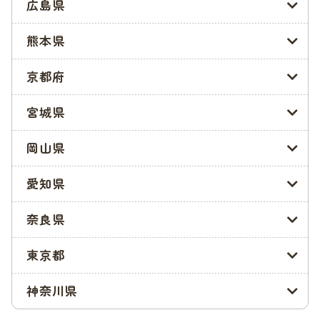
広島県
提出書類・注意事項チェックリスト
熊本県
教育・保育給付認定申請書兼施設(事業)利用申請書
施設(事業)利用申請書補助票
京都府
施設(事業)利用に関する同意書
保育することが困難な状況を確認するための書類
宮城県
マイナンバー(個人番号)申告書
マイナンバー記載による確認書類
その他状況に応じて必要な書類
岡山県
各家庭の状況で必要な書類が追加されます。不備があると、各
愛知県
区のこども家庭課から連絡がありますが、受付期間内に再提出
する必要があります。
奈良県
確認をおこなうと同時に、不備や書類の不足にも対応できるよ
東京都
う、余裕をもって申込みをしましょう。
神奈川県
千葉市の保育園・幼稚園を検索