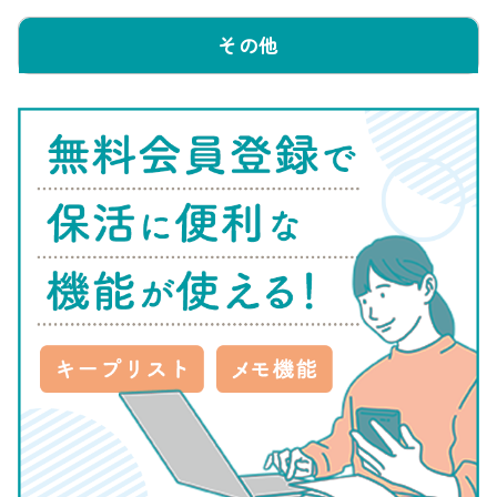
その他
申込みの郵送先・問い合わせ先
保育所・認定こども園の申請書を郵送する先・問い合わせ先は
以下になります。
場所
電話番号
電話:043-221-2172
中央保健福祉センター
住所:〒260-8511 中央区中
こども家庭課
央4-5-1
電話:043-275-6421
花見川保健福祉センター
住所:〒262-8510 花見川区
こども家庭課
瑞穂1-1
電話:043-284-6137