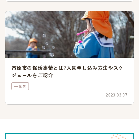
自宅や職場から遠かったり、兄弟と別の保育園しか利用できな
かったりして、入園を辞退した場合も同様です。
これらの状況を見てみると、必ずしも希望の保育園に入れるわ
けではないことがわかります。
千葉市の保育園・幼稚園を検索
市原市の保活事情とは?入園申し込み方法やスケ
ジュールをご紹介
千葉市の保活スケジュール
千葉県
2023.03.07
ここでは、千葉市の保育園・認定こども園入園までのスケジュ
ールを紹介します。4月から入園したい場合には、約半年前か
ら活動をはじめなければなりません。
気がついたら申込期限を過ぎていた、などということにならな
いように、事前にチェックしておきましょう。