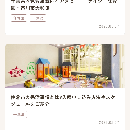
千葉県の保育施設にインタビュー | デイジー保育
園・市川市大和田
令和4年4月時点で、待機児童数は「0人」です。平成27年には
保育園
千葉県
0人・平成29年には33人・平成31年には4人・令和2年4月に0
人と増減を繰り返しています。
2023.03.07
同じ千葉県内の船橋市や習志野市などと比べると、待機児童数
の水準は低くおさえられています。
千葉市では「こども子育て支援新制度」の事業計画を立ち上
げ、保育の受け皿の拡充に勤めてきたことが結果として現れて
いるといえるでしょう。
入園待ちの児童数全体は588人
待機児童数の水準が低く抑えられている一方で、千葉市では
佐倉市の保活事情とは?入園申し込み方法やスケ
「入園待ちになっている児童数全体の数」も発表しています。
ジュールをご紹介
令和4年4月時点で、この数は588人でした。
千葉県
待機児童数とは国の待機児童算定基準に基づいたものです。保
2023.03.07
育園に入れずに、保育ルームなどの他の施設を利用している児
童は数に入りません。