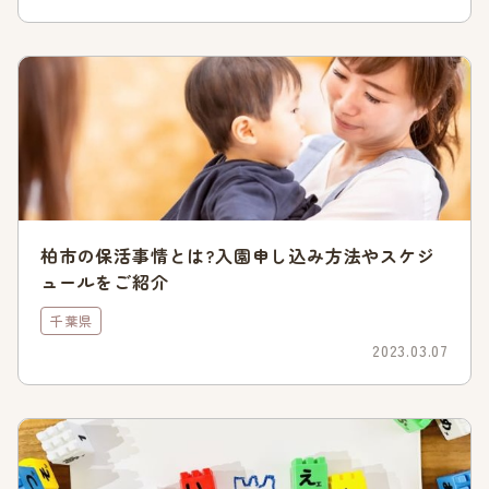
地域型保育事業を利用している場合、年齢制限は3歳までで
す。年齢によって施設の継続利用ができない場合は、保育園入
園の優先度が上がります。
地域型保育の種類には次の3種類があります。
種類
保育の内容
6～9人までの小規模な保
小規模保育
育施設で家庭的保育に近い
柏市の保活事情とは?入園申し込み方法やスケジ
保育をおこなう
ュールをご紹介
市が認めた家庭的保育者・
家庭的保育補助者の自宅な
千葉県
家庭的保育
どで、定員5人以下の少人
2023.03.07
数の保育をおこなう
企業や病院などが、従業員
事業所内保育
や地域の保育が必要な子ど
もを対象に保育をおこなう