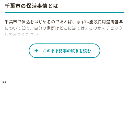
千葉市の保活事情とは
千葉市で保活をはじめるのであれば、まずは施設使用選考基準
について知り、自分の家庭はどこに当てはまるのかをチェック
してみてください。
参照:千葉市「
施設(事業)利用選考基準
」
このまま記事の続きを読む
千葉市民は優先順位が高い
千葉市の施設利用選考基準は、以下の4段階に分かれていま
す。
PR
1段階
2段階
3段階
4段階
優先項目に
優先項目の
点数の高さ
該当する
順位
千葉市民
優先項目に
優先項目の
点数の高さ