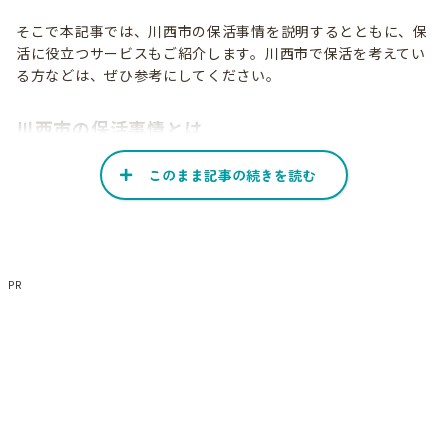
そこで本記事では、川西市の保活事情を説明するとともに、保
活に役立つサービスもご紹介します。川西市で保活を考えてい
る方などは、ぜひ参考にしてください。
川西市の保活事情とは
このまま記事の続きを読む
川西市で保活を行う上で、押さえておきたい事情についてご紹
介します。川西市での保活を計画する上で欠かせない内容を説
明しているので、確実にチェックしておくといいでしょう。
ここでは川西市の市立保育施設の統廃合の計画と、申込書類の
PR
不足時の扱いについて説明しています。
市立保育施設の統廃合などが計画されている
川西市では、市立幼稚園の入園児童数の減少を受け、保育施設
の統廃合や認定こども園への移行などを計画しています。