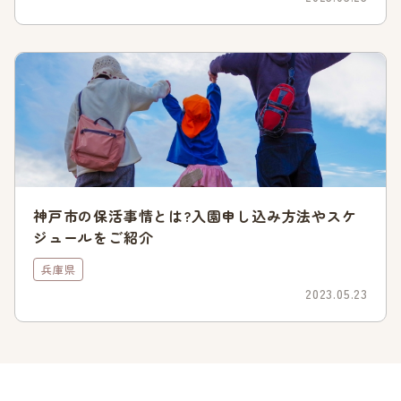
民間保育園
60
17
28%
民間認定こ
45
15
33%
ども園
小規模保育
21
8
38%
事業所
公立認定こども園は以下の通りです。
牧の台みどりこども園
神戸市の保活事情とは?入園申し込み方法やスケ
加茂こども園
ジュールをご紹介
川西こども園
川西北こども園
兵庫県
2023.05.23
ただし、これは2023年4月1日の空き状況のデータであるた
め、今後の人気状況は変化する可能性があります。入園申し込
みをする際は、そのときに公開されている空き状況は必ず確認
することをおすすめします。