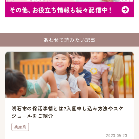
統廃合などの計画にあたり、定員数の変更や休園などの運営変
更が検討されているので、注意してください。
参照:川西市「
市立就学前教育保育施設の再編について
」
保育の必要性を証明する書類の未提出は最も低い点
あわせて読みたい記事
数になる
入園申し込みに必ず必要な書類である「保育の必要性を証明す
る書類」が未提出だった場合、求職活動扱いとなります。
川西市の定める保育の実施基準表には、就労・出産・介護など
の項目があり、それぞれ6～30点が配点されています。
求職活動扱いの点数は、その中でも最も低い6点です。そのた
め、自分が当てはまる「保育の必要性を証明する書類」がある
明石市の保活事情とは?入園申し込み方法やスケ
場合は、確実に準備・提出するよう心がけましょう。
ジュールをご紹介
兵庫県
参照:川西市「
保育所・認定こども園(2・3号認定)(入所手続き
について)
」
2023.05.23