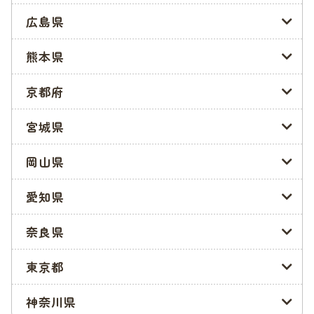
提出先は以下の通りです。
広島県
<川西市教育委員会 こども未来部 入園所相談課>
熊本県
住所:〒666-8501 兵庫県川西市中央町12番1号
電話番号:072-740-1175
京都府
参照:川西市「
保育所・認定こども園(2・3号認定)(入所手続き
宮城県
について)
」
岡山県
川西市の入園申込み時の必要書類
川西市の入園申込みに必要な書類は、以下の表にまとめました
愛知県
のでご覧ください。書類には、家族全員が必要なものや、家庭
の状況によっては追加で必要なものがあります。
奈良県
書類に不備があると選考の不利になりますので、わからない場
東京都
合は入園所相談課に問い合わせるようにしましょう。
神奈川県
書類の入手方法は、市役所のこども未来部入園所相談課から入