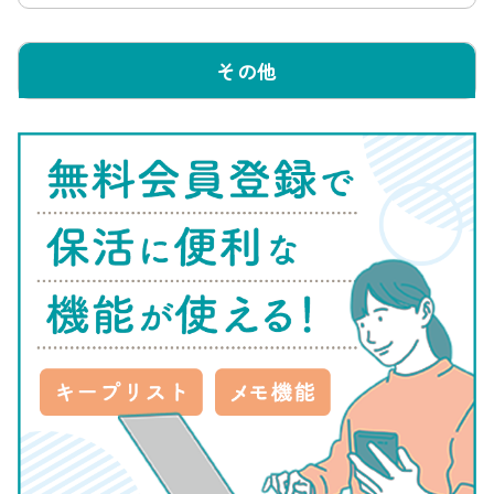
手する方法と、
ホームページからダウンロード
する方法の2種
類です。
その他
認定申請書 兼 申込書(台帳)
施設利用(継
続利用含む)
に関する同
意・誓約書
健康票
世帯全員分
のマイナン
6.保育の必要性
バーが確認
を証明する書類
できる書類
例
の写し
就労(採用予
代表保護者
定)証明書
の身分証明
母子健康手
添付書類
書類の写し
帳
(運転免許証
障害者手帳
など)
の写し