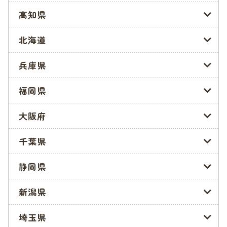
参照:川西市「
保育所・認定こども園(2・3号認定)(入所手続き
高知県
について)
」
北海道
川西市の保育園・幼稚園を検索
兵庫県
福岡県
川西市の入園申込み方法・必要書類
大阪府
ここでは川西市の入園の申込み方法や必要となる書類について
説明します。必要書類は市のホームページからも入手できます
千葉県
ので、できるだけ早くそろえておくことをおすすめします。
静岡県
申請方法は窓口提出と郵送提出
新潟県
申し込み方法は窓口提出と郵送提出の2通りがあります。郵送
提出する場合は、特定記録などの記録が残る方法でのみ受け付
けています。
埼玉県