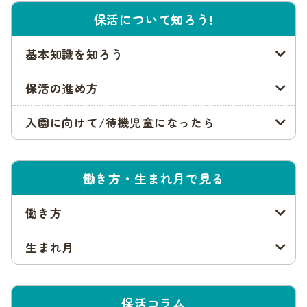
ルを参考に、紹介しています。なお、スケジュールは変更する
保活について知ろう!
可能性があるので、正確な日程を必ず確認することをおすすめ
します。
基本知識を知ろう
参照:川西市「
保育所・認定こども園(2・3号認定)(入所手続き
について)
」
保活の進め方
保育園入園申込み申込み受付の開始
入園に向けて/待機児童になったら
川西市の2023年4月入園の申込み期間は以下の通りでした。
働き方・生まれ月で見る
期間
備考
働き方
2022年9月12日
～
締切日の17時必
1次選考
2022年11月10
着
生まれ月
日
～2023年1月下
2次選考
旬
保活コラム