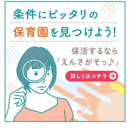
参照:川西市「
市内認可保育施設の空き状況について
」
川西市の保育園・幼稚園を検索
川西市の保活スケジュール
保活をスムーズに進めるためにも、川西市の保活スケジュール
の把握は欠かせません。ここでは川西市の保活スケジュールに
ついて説明します。
川西市における保活スケジュールの目安は以下の通りです。
書類配布:9月上旬～
入園申込み一次受付期間:9月中旬頃～11月上旬頃
入園可否通知:1月下旬頃
以下では、2023年4月入園の申し込みをする場合のスケジュー