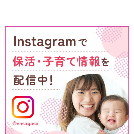
統廃合が計画されている市立保育施設は、2023年4月時点で以
下の通りです。
統廃合が計画さ
れている市立幼
内容
期間
稚園
統合し、幼保連
久代幼稚園
2023年度、202
携型認定こども
南保育所
4年度中に実施
園となる
統合し、幼保連
多田幼稚園
携型認定こども
2025年から実施
多田保育所
園となる
4歳児クラスが5
人未満となった
東谷幼稚園
2023年度末から
場合、廃園を検
討