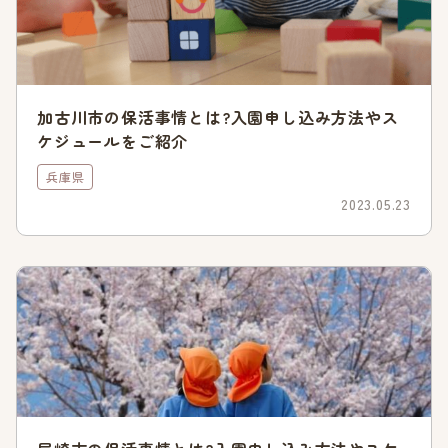
201
201
201
202
202
202
7年
8年
9年
0年
1年
2年
待機
児童
39
36
29
17
16
0
加古川市の保活事情とは?入園申し込み方法やス
数
ケジュールをご紹介
(人)
兵庫県
ただし、2次選考でも内定がもらえなかった方には、希望しな
2023.05.23
い保育園であっても案内されることがあります。そのため、全
員が希望する上位の保育園に入園できているとは限りません。
待機児童数が0だからと安心せず、保育の実施基準表の中で加
点できるものを検討するなど対策を講じることをおすすめしま
す。
参照:川西市「
令和4年度 第4回川西市子ども・若者未来会議 次
第(P16)
」
「
保育所・認定こども園(2・3号認定)(入所手続きについて)
」