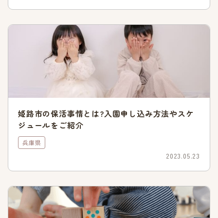
川西市の保育園・幼稚園を検索
川西市の人気状況や待機児童数
保活を成功させるためには、待機児童数や人気状況について把
握しておく必要があります。
姫路市の保活事情とは?入園申し込み方法やスケ
ここでは、川西市の待機児童数と待機児童対策について詳しく
ジュールをご紹介
解説します。
兵庫県
待機児童数は2022年に0を達成
2023.05.23
川西市の待機児童数は、定員数の増加や保育園の新設などの対
策を行った結果、2022年に0を達成しています。以下は川西市
の待機児童数の推移を表にしたものです。