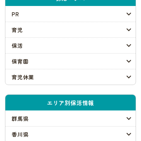
PR
書類の不足や間違い、記入漏れなどは選考において不利になり
ます。また、窓口、郵送にかかわらず17時以降の提出を受け付
けていません。
育児
内定をもらいやすい1次選考を受けるためにも、申込み締め切
保活
り日に余裕をもって書類の準備を進めてください。
保育園
参照:川西市「
保育所・認定こども園(2・3号認定)(入所手続き
について)
」
育児休業
保育園の内定通知の発送
川西市の1次選考の結果は、1月末までに通知されます。
エリア別保活情報
なお、川西市では2次選考でも内定をもらえない人がいた場
群馬県
合、最終調整が行われます。最終調整は、希望しない保育園で
あっても空きがある場合に案内が来るもので、実施期間は3月
香川県
中旬までです。