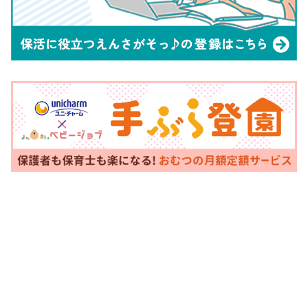
提出書類チ
在学(受講)証
ェックリス
明書
ト
保育の必要
性を証明す
る書類※保
護者全員分
が必要
書類例
市民税額を
確認できる
書類
保育料(利用者負担)算定のために必要
障害者手帳
となる書類
の写し
在園証明書
書類例
転入予定で