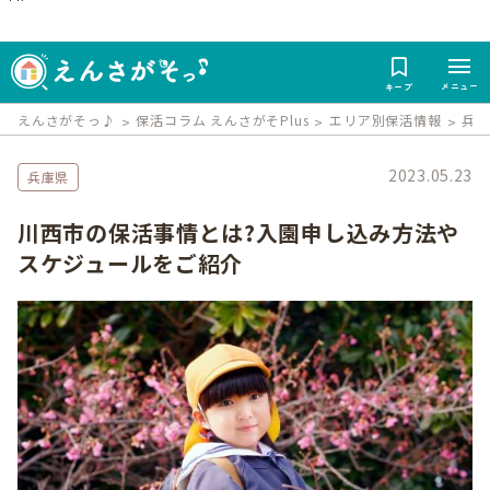
メニュー
キープ
えんさがそっ♪
保活コラム えんさがそPlus
エリア別保活情報
兵
2023.05.23
兵庫県
川西市の保活事情とは?入園申し込み方法や
スケジュールをご紹介