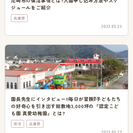
尼崎市の保活事情とは?入園申し込み方法やスケ
公立認定こども園は人気傾向
ジュールをご紹介
兵庫県
2023年4月1日時点の保育園の空き状況を見ると、公立保育所
などと比べて公立認定こども園は空きが少ないと言えます。
2023.05.23
以下は、各保育園の募集クラス数に対して、空きがあるクラス
数の割合を表にしたものです。(4月1日時点の情報)
空きがある
クラスの割
募集クラス
空きがある
合
数
クラス数
(小数点以
下四捨五
入)
園長先生にインタビュー!|毎日が冒険⁉子どもたち
の好奇心を引き出す総敷地3,000坪の『認定こど
公立保育所
22
5
22%
も園 真愛幼稚園』とは?
公立認定こ
24
3
13%
ども園
保活
兵庫県
2023.05.23