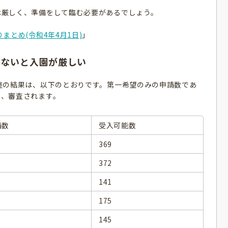
は厳しく、準備をして臨む必要があるでしょう。
まとめ(令和4年4月1日)
」
がないと入園が厳しい
整の結果は、以下のとおりです。第一希望のみの申請数であ
り、審査されます。
請数
受入可能数
4
369
0
372
3
141
3
175
145