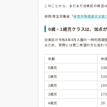
このことから、まだまだ台東区の保活
参照:厚生労働省「
保育所等関連状況取り
0歳・1歳児クラスは、加点
台東区の令和4年4月入園の一時利用調
るため、実際には第二希望の方も加わ
年齢
申
0歳児
33
1歳児
51
2歳児
10
3歳児
17
4歳児
20