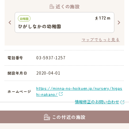
近くの施設
48
ｍ
172
ｍ
幼稚園
認可
ひがしなかの幼稚園
東
マップでもっと見る
03-5937-1257
電話番号
2020-04-01
開設年月日
https://minna-no-hoikuen.jp/nursery/higas
ホームページ
hi-nakano/
情報修正のお問い合わせ
この付近の施設