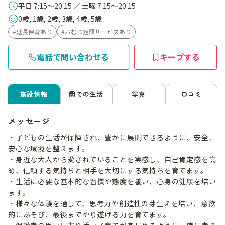
平日 7:15～20:15 ／ 土曜 7:15～20:15
0歳, 1歳, 2歳, 3歳, 4歳, 5歳
延長保育あり
おむつ定額サービスあり
電話で問い合わせる
キープする
施設情報
園での生活
写真
口コミ
メッセージ
・子どもの生活が保障され、豊かに展開できるように、安全、
安心な環境を整えます。
・身近な大人から愛されていることを実感し、自己肯定感を高
め、信頼する気持ちと相手を大切にする気持ちを育てます。
・生活に必要な基本的な習慣や態度を養い、心身の健康を培い
ます。
・様々な体験を通して、思考力や創造性の芽生えを培い、意欲
的にあそび、最後までやり遂げる力を育てます。