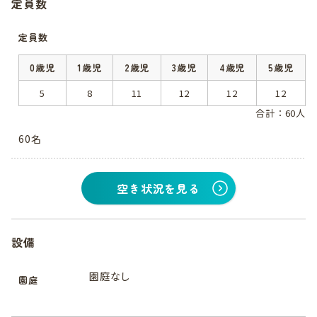
定員数
定員数
0歳児
1歳児
2歳児
3歳児
4歳児
5歳児
5
8
11
12
12
12
合計：60人
60名
空き状況を見る
設備
園庭なし
園庭