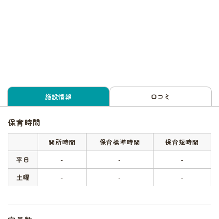
施設情報
口コミ
保育時間
開所時間
保育標準時間
保育短時間
平日
-
-
-
土曜
-
-
-