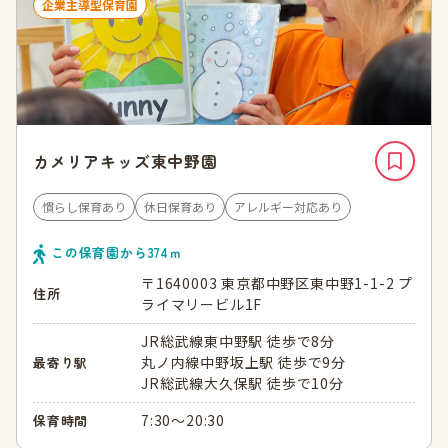
企業主導型保育園
カメリアキッズ東中野園
慣らし保育あり
休日保育あり
アレルギー対応あり
この保育園から
374
ｍ
〒1640003 東京都中野区東中野1-1-2 プ
住所
ライマリービル1F
JR総武線東中野駅 徒歩で8分
丸ノ内線中野坂上駅 徒歩で9分
最寄り駅
JR総武線大久保駅 徒歩で10分
7:30～20:30
保育時間