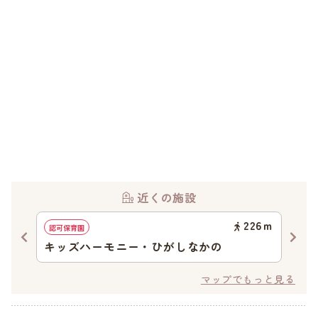
近くの施設
30
ｍ
226
ｍ
認可保育園
認証
キッズハーモニー・ひがしなかの
幼
マップでもっと見る