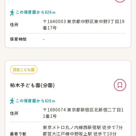
この保育園から
626
ｍ
〒1640003 東京都中野区東中野3丁目19
住所
番17号
-
保育時間
認定こども園
柏木子ども園(分園)
この保育園から
630
ｍ
〒1690074 東京都新宿区北新宿二丁目1
住所
1番1号
東京メトロ丸ノ内線西新宿駅 徒歩で7分
都営大江戸線中野坂上駅 徒歩で10分
最寄り駅