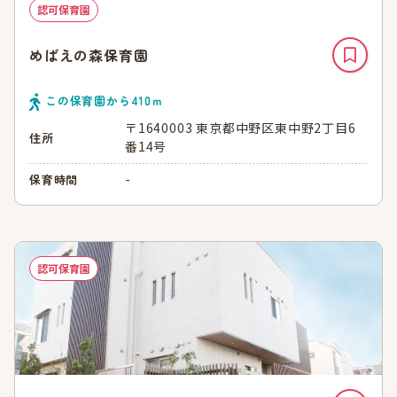
認可保育園
めばえの森保育園
この保育園から
410
ｍ
〒1640003 東京都中野区東中野2丁目6
住所
番14号
-
保育時間
認可保育園