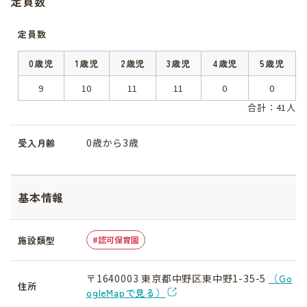
定員数
定員数
0歳児
1歳児
2歳児
3歳児
4歳児
5歳児
9
10
11
11
0
0
合計：41人
0歳から3歳
受入月齢
基本情報
施設類型
認可保育園
〒1640003 東京都中野区東中野1-35-5
（Go
住所
ogleMapで見る）