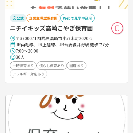
公式
企業主導型保育園
Webで見学申込可
ニチイキッズ高崎こやぎ保育園
〒3700071 群馬県高崎市小八木町2020-2
JR両毛線、JR上越線、JR吾妻線井野駅 徒歩で7分
7:00～20:00
30人
一時保育あり
慣らし保育あり
園庭あり
アレルギー対応あり