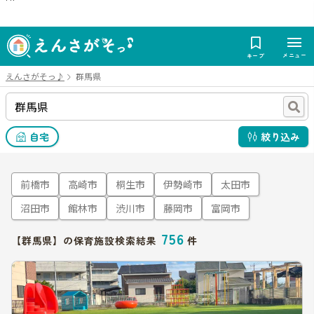
メニュー
キープ
えんさがそっ♪
群馬県
自宅
絞り込み
前橋市
高崎市
桐生市
伊勢崎市
太田市
沼田市
館林市
渋川市
藤岡市
富岡市
756
【群馬県】の保育施設検索結果
件