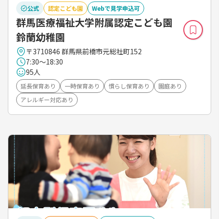
公式
認定こども園
Webで見学申込可
群馬医療福祉大学附属認定こども園
鈴蘭幼稚園
〒3710846 群馬県前橋市元総社町152
7:30～18:30
95人
延長保育あり
一時保育あり
慣らし保育あり
園庭あり
アレルギー対応あり