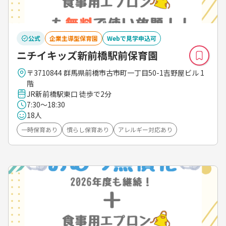
公式
企業主導型保育園
Webで見学申込可
ニチイキッズ新前橋駅前保育園
〒3710844 群馬県前橋市古市町一丁目50-1吉野屋ビル 1
階
JR新前橋駅東口 徒歩で2分
7:30～18:30
18人
一時保育あり
慣らし保育あり
アレルギー対応あり