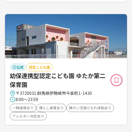
公式
認定こども園
幼保連携型認定こども園 ゆたか第二
保育園
〒3720031 群馬県伊勢崎市今泉町1-1430
8:00～23:59
一時保育あり
慣らし保育あり
障がい児受け入れ体制あり
アレルギー対応あり