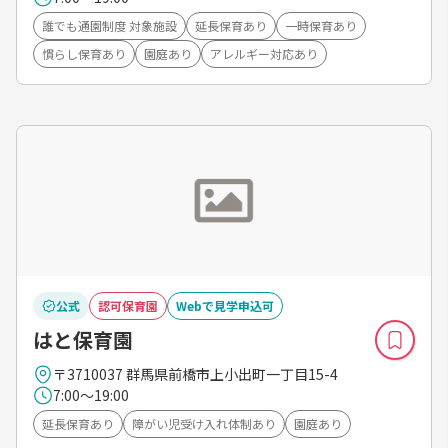
誰でも通園制度 対象施設
延長保育あり
一時保育あり
慣らし保育あり
園庭あり
アレルギー対応あり
公式
認可保育園
Webで見学申込可
はと保育園
〒3710037 群馬県前橋市上小出町一丁目15-4
7:00～19:00
延長保育あり
障がい児受け入れ体制あり
園庭あり