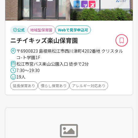
公式
地域型保育園
Webで見学申込可
ニチイキッズ楽山保育園
〒6900823 島根県松江市西川津町4202番地 クリスタル
コ-ト学園1F
松江市営バス楽山公園入口 徒歩で2分
7:30～19:30
19人
延長保育あり
慣らし保育あり
アレルギー対応あり