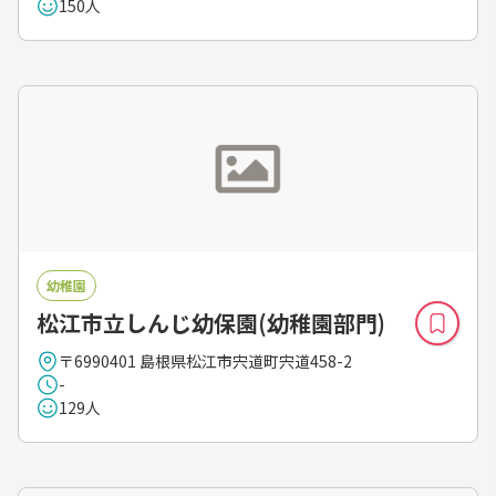
150人
幼稚園
松江市立しんじ幼保園(幼稚園部門)
〒6990401 島根県松江市宍道町宍道458-2
-
129人