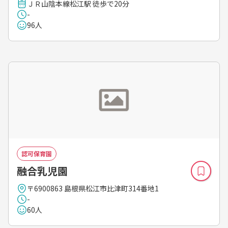
ＪＲ山陰本線松江駅 徒歩で20分
-
96人
認可保育園
融合乳児園
〒6900863 島根県松江市比津町314番地1
-
60人