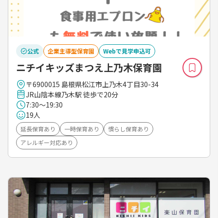
公式
企業主導型保育園
Webで見学申込可
ニチイキッズまつえ上乃木保育園
〒6900015 島根県松江市上乃木4丁目30-34
JR山陰本線乃木駅 徒歩で20分
7:30～19:30
19人
延長保育あり
一時保育あり
慣らし保育あり
アレルギー対応あり