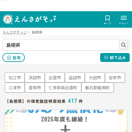
メニュー
キープ
えんさがそっ♪
島根県
自宅
絞り込み
松江市
浜田市
出雲市
益田市
大田市
安来市
江津市
雲南市
仁多郡奥出雲町
飯石郡飯南町
417
【島根県】の保育施設検索結果
件