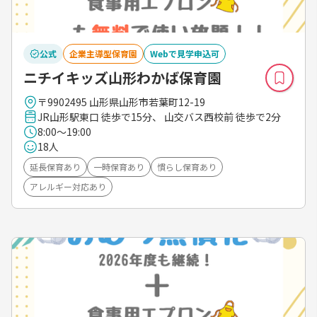
公式
企業主導型保育園
Webで見学申込可
ニチイキッズ山形わかば保育園
〒9902495 山形県山形市若葉町12-19
JR山形駅東口 徒歩で15分、 山交バス西校前 徒歩で2分
8:00～19:00
18人
延長保育あり
一時保育あり
慣らし保育あり
アレルギー対応あり