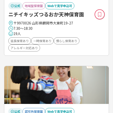
公式
地域型保育園
Webで見学申込可
ニチイキッズつるおか天神保育園
〒9970026 山形県鶴岡市大東町19-27
7:30～18:30
19人
延長保育あり
一時保育あり
慣らし保育あり
アレルギー対応あり
公式
認可外保育園
Webで見学申込可