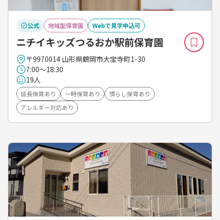
公式
地域型保育園
Webで見学申込可
ニチイキッズつるおか駅前保育園
〒9970014 山形県鶴岡市大宝寺町1-30
7:00～18:30
19人
延長保育あり
一時保育あり
慣らし保育あり
アレルギー対応あり