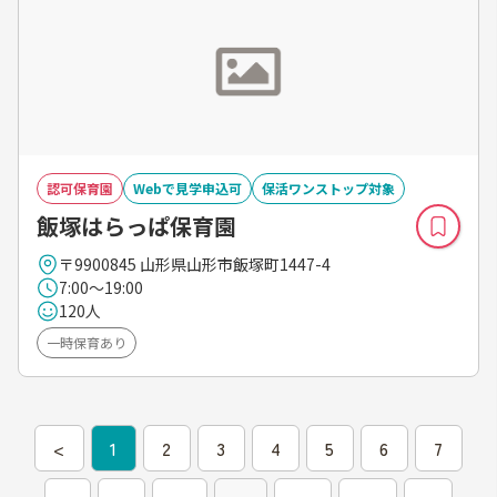
認可保育園
Webで見学申込可
保活ワンストップ対象
飯塚はらっぱ保育園
〒9900845 山形県山形市飯塚町1447-4
7:00～19:00
120人
一時保育あり
<
1
2
3
4
5
6
7