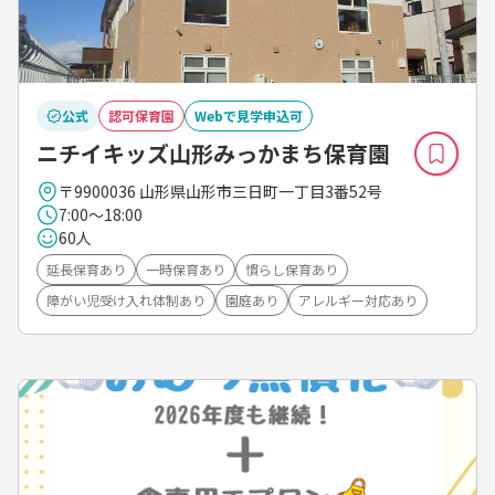
公式
認可保育園
Webで見学申込可
ニチイキッズ山形みっかまち保育園
〒9900036 山形県山形市三日町一丁目3番52号
7:00～18:00
60人
延長保育あり
一時保育あり
慣らし保育あり
障がい児受け入れ体制あり
園庭あり
アレルギー対応あり