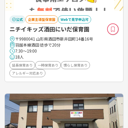
公式
企業主導型保育園
Webで見学申込可
ニチイキッズ酒田にいだ保育園
〒9980041 山形県酒田市新井田町14番16号
羽越本線酒田 徒歩で20分
7:30～19:00
18人
延長保育あり
一時保育あり
慣らし保育あり
アレルギー対応あり