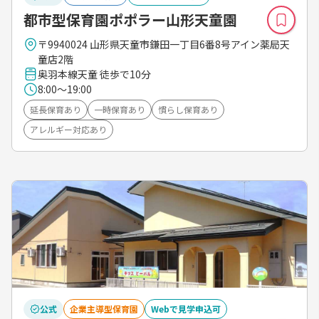
都市型保育園ポポラー山形天童園
〒9940024 山形県天童市鎌田一丁目6番8号アイン薬局天
童店2階
奥羽本線天童 徒歩で10分
8:00～19:00
延長保育あり
一時保育あり
慣らし保育あり
アレルギー対応あり
公式
企業主導型保育園
Webで見学申込可