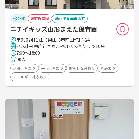
公式
認可保育園
Webで見学申込可
ニチイキッズ山形まえた保育園
〒9902411 山形県山形市前田町17-24
バス山形県庁行きあこや町バス停 徒歩で10分
7:00～18:00
90人
延長保育あり
一時保育あり
慣らし保育あり
園庭あり
アレルギー対応あり