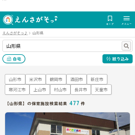
メニュー
キープ
えんさがそっ♪
山形県
自宅
絞り込み
山形市
米沢市
鶴岡市
酒田市
新庄市
寒河江市
上山市
村山市
長井市
天童市
477
【山形県】の保育施設検索結果
件