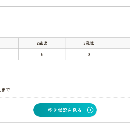
児
2歳児
3歳児
6
0
児まで
空き状況を見る