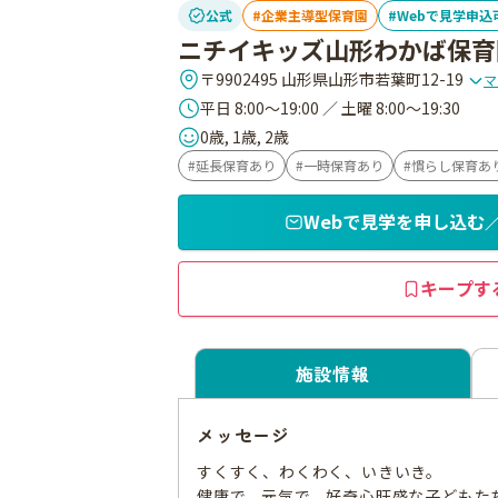
公式
企業主導型保育園
Webで見学申込
ニチイキッズ山形わかば保育
〒9902495 山形県山形市若葉町12-19
マ
平日 8:00～19:00 ／ 土曜 8:00～19:30
0歳, 1歳, 2歳
延長保育あり
一時保育あり
慣らし保育あ
Webで見学を申し込む
キープす
施設情報
メッセージ
すくすく、わくわく、いきいき。
健康で、元気で、好奇心旺盛な子どもた