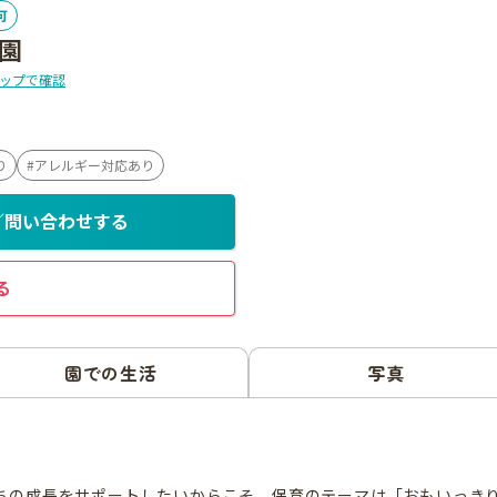
可
園
ップで確認
り
アレルギー対応あり
／問い合わせする
る
園での生活
写真
ちの成長をサポートしたいからこそ、保育のテーマは「おもいっき