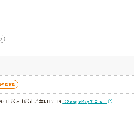
し
り
導型保育園
495 山形県山形市若葉町12-19
（GoogleMapで見る）