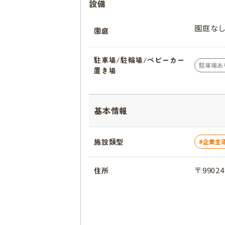
設備
園庭な
園庭
駐車場/駐輪場/ベビーカー
駐車場あ
置き場
基本情報
施設類型
企業主
〒9902
住所