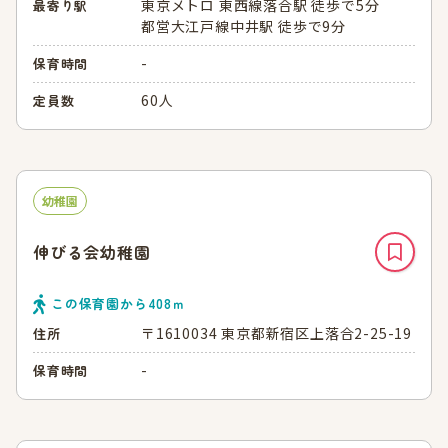
東京メトロ 東西線落合駅 徒歩で5分
最寄り駅
都営大江戸線中井駅 徒歩で9分
-
保育時間
60人
定員数
幼稚園
伸びる会幼稚園
この保育園から
408
ｍ
〒1610034 東京都新宿区上落合2-25-19
住所
-
保育時間