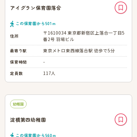
アイグラン保育園落合
この保育園から
501
ｍ
〒1610034 東京都新宿区上落合一丁目5
住所
番2号 羽場ビル
東京メトロ東西線落合駅 徒歩で5分
最寄り駅
-
保育時間
117人
定員数
幼稚園
淀橋第四幼稚園
この保育園から
560
ｍ