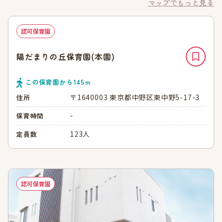
マップでもっと見る
認可保育園
陽だまりの丘保育園(本園)
この保育園から
145
ｍ
〒1640003 東京都中野区東中野5-17-3
住所
-
保育時間
123人
定員数
認可保育園