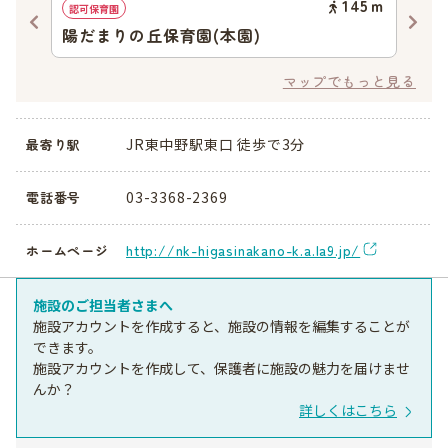
41
ｍ
145
ｍ
認可保育園
認可
陽だまりの丘保育園(本園)
シ
マップでもっと見る
JR東中野駅東口 徒歩で3分
最寄り駅
03-3368-2369
電話番号
http://nk-higasinakano-k.a.la9.jp/
ホームページ
施設のご担当者さまへ
施設アカウントを作成すると、施設の情報を編集することが
できます。
施設アカウントを作成して、保護者に施設の魅力を届けませ
んか？
詳しくはこちら