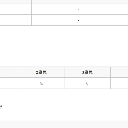
-
-
児
2歳児
3歳児
8
0
ら