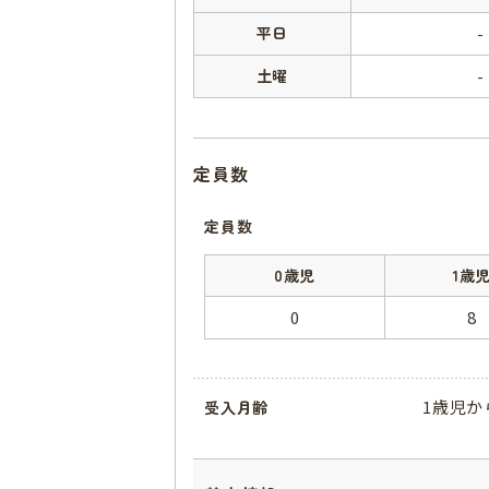
平日
-
土曜
-
定員数
定員数
0歳児
1歳
0
8
1歳児か
受入月齢