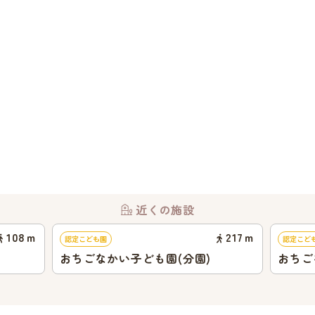
近くの施設
108
ｍ
217
ｍ
認定こども園
認定こど
おちごなかい子ども園(分園)
おちご