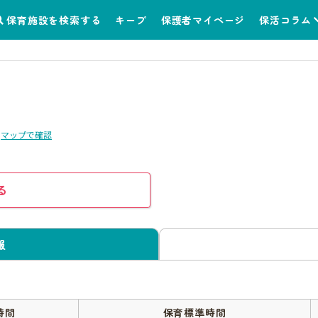
保育施設を検索する
キープ
保護者マイページ
保活コラム
マップで確認
る
報
時間
保育標準時間