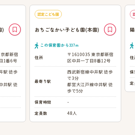
認定こども園
)
おちごなかい子ども園(本園)
陽
この保育園から
337
ｍ
 東京都新宿
〒1610035 東京都新宿
住所
住
目1番6号
区中井一丁目8番12号
井駅 徒歩
西武新宿線中井駅 徒歩
保
で3分
最寄り駅
定
中井駅 徒
都営大江戸線中井駅 徒
歩で5分
-
保育時間
48人
定員数