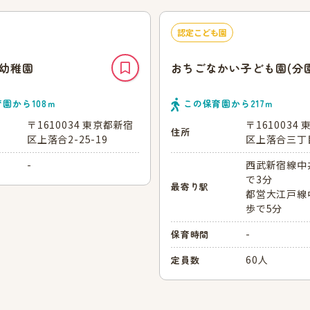
認定こども園
幼稚園
おちごなかい子ども園(分園
育園から
108
ｍ
この保育園から
217
ｍ
〒1610034 東京都新宿
〒1610034
住所
区上落合2-25-19
区上落合三丁
-
西武新宿線中
で3分
最寄り駅
都営大江戸線
歩で5分
-
保育時間
60人
定員数