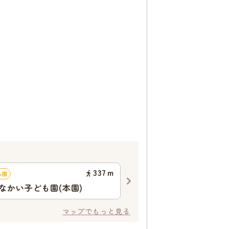
337
ｍ
も園
認可保育園
なかい子ども園(本園)
陽だまりの丘保育園(本園
マップでもっと見る