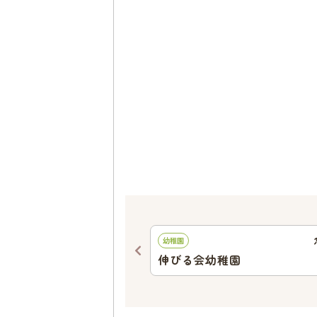
710
ｍ
幼稚園
ンド上落合
伸びる会幼稚園