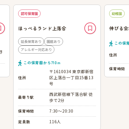
認可保育園
幼稚園
ほっぺるランド上落合
伸びる会
延長保育あり
園庭あり
この保
アレルギー対応あり
野
住所
この保育園から
710
ｍ
保育時間
〒1610034 東京都新宿
区上落合一丁目15番13
住所
号
西武新宿線下落合駅 徒
最寄り駅
歩で2分
7:30～20:30
保育時間
116人
定員数