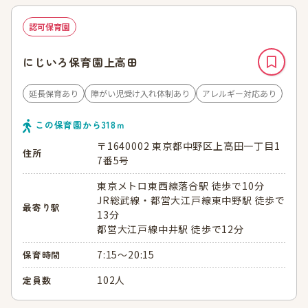
認可保育園
にじいろ保育園上高田
延長保育あり
障がい児受け入れ体制あり
アレルギー対応あり
この保育園から
318
ｍ
〒1640002 東京都中野区上高田一丁目1
住所
7番5号
東京メトロ東西線落合駅 徒歩で10分
JR総武線・都営大江戸線東中野駅 徒歩で
最寄り駅
13分
都営大江戸線中井駅 徒歩で12分
7:15～20:15
保育時間
102人
定員数