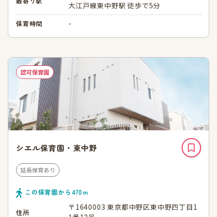
最寄り駅
大江戸線東中野駅 徒歩で5分
-
保育時間
認可保育園
シエル保育園・東中野
延長保育あり
この保育園から
470
ｍ
〒1640003 東京都中野区東中野四丁目1
住所