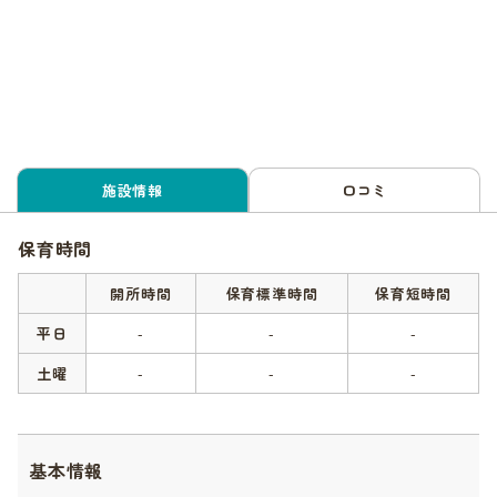
施設情報
口コミ
保育時間
開所時間
保育標準時間
保育短時間
平日
-
-
-
土曜
-
-
-
基本情報