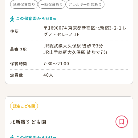
延長保育あり
一時保育あり
アレルギー対応あり
この保育園から
538
ｍ
〒1690074 東京都新宿区北新宿3-2-1 レ
住所
グノ・セレ-ノ 1F
JR総武線大久保駅 徒歩で3分
最寄り駅
JR山手線新大久保駅 徒歩で7分
7:30～21:00
保育時間
40人
定員数
認定こども園
北新宿子ども園
この保育園から
541
ｍ