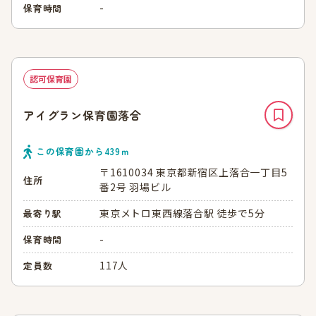
-
保育時間
認可保育園
アイグラン保育園落合
この保育園から
439
ｍ
〒1610034 東京都新宿区上落合一丁目5
住所
番2号 羽場ビル
東京メトロ東西線落合駅 徒歩で5分
最寄り駅
-
保育時間
117人
定員数