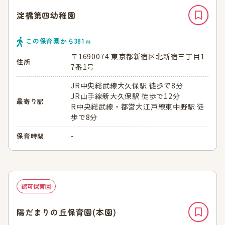
淀橋第四幼稚園
この保育園から
381
ｍ
〒1690074 東京都新宿区北新宿三丁目1
住所
7番1号
JR中央総武線大久保駅 徒歩で8分
JR山手線新大久保駅 徒歩で12分
最寄り駅
R中央総武線・都営大江戸線東中野駅 徒
歩で8分
-
保育時間
認可保育園
陽だまりの丘保育園(本園)