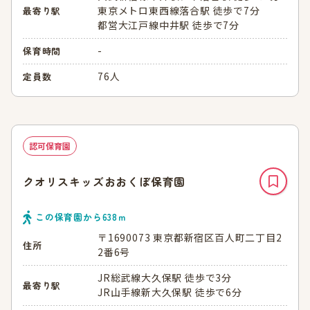
東京メトロ東西線落合駅 徒歩で7分
最寄り駅
都営大江戸線中井駅 徒歩で7分
-
保育時間
76人
定員数
認可保育園
クオリスキッズおおくぼ保育園
この保育園から
638
ｍ
〒1690073 東京都新宿区百人町二丁目2
住所
2番6号
JR総武線大久保駅 徒歩で3分
最寄り駅
JR山手線新大久保駅 徒歩で6分