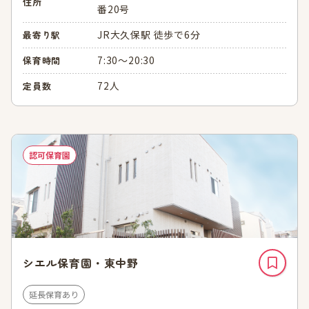
住所
番20号
JR大久保駅 徒歩で6分
最寄り駅
7:30～20:30
保育時間
72人
定員数
認可保育園
シエル保育園・東中野
延長保育あり