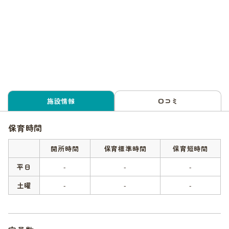
施設情報
口コミ
保育時間
開所時間
保育標準時間
保育短時間
平日
-
-
-
土曜
-
-
-