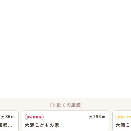
近くの施設
86
ｍ
293
ｍ
認可保育園
認定こど
京都
六満こどもの家
六満こ