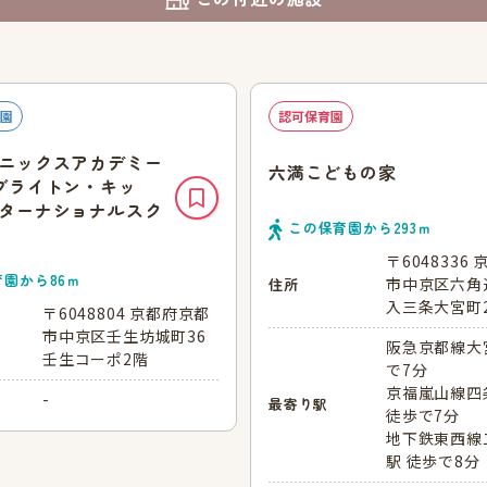
園
認可保育園
ニックスアカデミー
六満こどもの家
ブライトン・キッ
ターナショナルスク
この保育園から
293
ｍ
〒6048336
育園から
86
ｍ
市中京区六角
住所
入三条大宮町2
〒6048804 京都府京都
市中京区壬生坊城町36
阪急京都線大
壬生コーポ2階
で7分
京福嵐山線四
-
最寄り駅
徒歩で7分
地下鉄東西線
駅 徒歩で8分