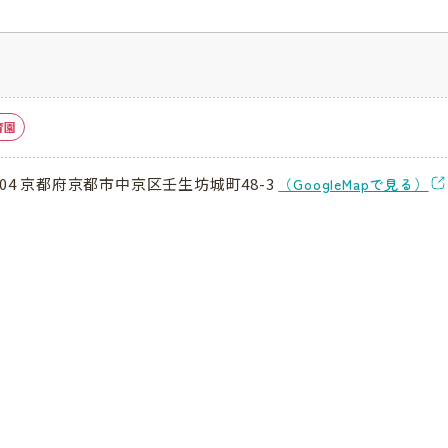
育園
8804 京都府京都市中京区壬生坊城町48-3
（GoogleMapで見る）