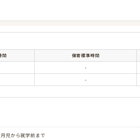
時間
保育標準時間
-
-
ヵ月児から就学前まで