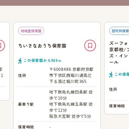
地域型保育園
認可外保育
ズーフォ
ちいさなおうち保育園
京都校/
ズ・イン
この保育園から
869
ｍ
ール
都
〒6008486 京都府京都
この保
1
市下京区西堀川通高辻
住所
下る高辻堀川町365
住所
地下鉄烏丸線四条駅 徒
歩で10分
地下鉄烏丸線五条駅 徒
最寄り駅
保育時間
歩で12分
阪急大宮駅 徒歩で5分
-
保育時間