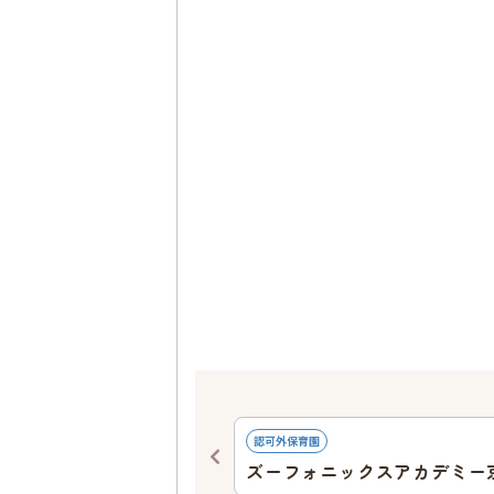
869
ｍ
認可外保育園
うち保育園
ズーフォニックスアカデミー