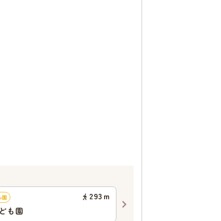
293
ｍ
も園
幼稚園
ども園
光明幼稚園