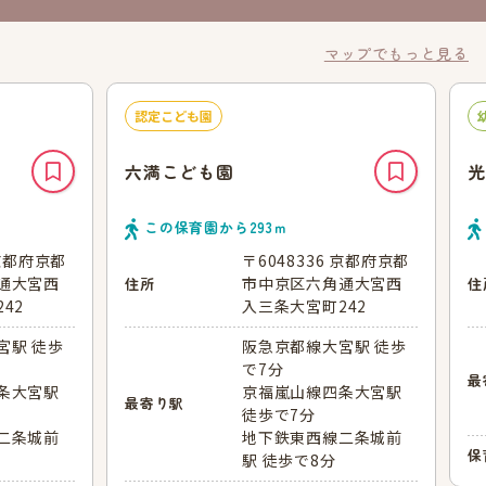
マップでもっと見る
認定こども園
六満こども園
光
この保育園から
293
ｍ
 京都府京都
〒6048336 京都府京都
通大宮西
市中京区六角通大宮西
住所
住
42
入三条大宮町242
宮駅 徒歩
阪急京都線大宮駅 徒歩
で7分
最
条大宮駅
京福嵐山線四条大宮駅
最寄り駅
徒歩で7分
二条城前
地下鉄東西線二条城前
保
駅 徒歩で8分