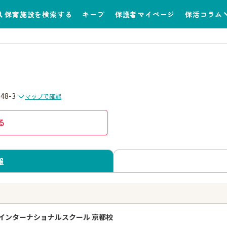
保育施設を検索する
キープ
保護者マイページ
保活コラム
8-3
マップで確認
る
報
う
インターナショナルスクール 京都校