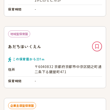
29ヒロセビル1F
-
保育時間
地域型保育園
あだちほいくえん
この保育園から
231
ｍ
〒6040832 京都府京都市中京区間之町通
住所
二条下る鍵屋町471
-
保育時間
企業主導型保育園