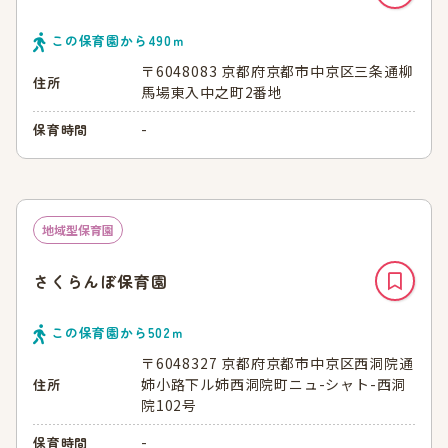
この保育園から
490
ｍ
〒6048083 京都府京都市中京区三条通柳
住所
馬場東入中之町2番地
-
保育時間
地域型保育園
さくらんぼ保育園
この保育園から
502
ｍ
〒6048327 京都府京都市中京区西洞院通
姉小路下ル姉西洞院町ニュ-シャト-西洞
住所
院102号
-
保育時間