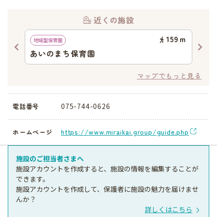
近くの施設
44
ｍ
159
ｍ
地域型保育園
認可
クー
あいのまち保育園
Un
マップでもっと見る
075-744-0626
電話番号
https://www.miraikai.group/guide.php
ホームページ
施設のご担当者さまへ
施設アカウントを作成すると、施設の情報を編集することが
できます。
施設アカウントを作成して、保護者に施設の魅力を届けませ
んか？
詳しくはこちら