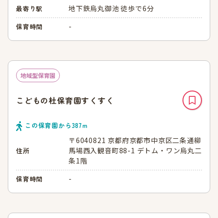
地下鉄烏丸御池 徒歩で6分
最寄り駅
-
保育時間
地域型保育園
こどもの杜保育園すくすく
この保育園から
387
ｍ
〒6040821 京都府京都市中京区二条通柳
馬場西入観音町88-1 デトム・ワン烏丸二
住所
条1階
-
保育時間