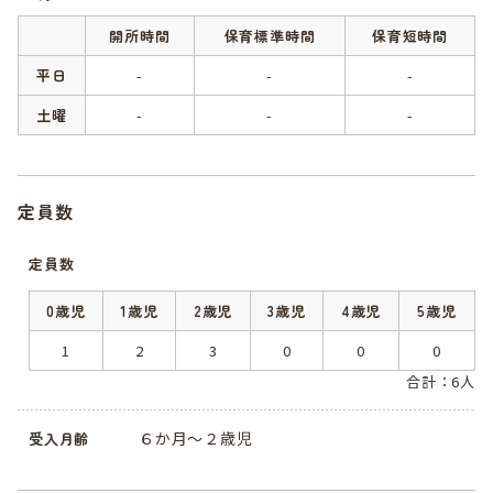
開所時間
保育標準時間
保育短時間
平日
-
-
-
土曜
-
-
-
定員数
定員数
0歳児
1歳児
2歳児
3歳児
4歳児
5歳児
1
2
3
0
0
0
合計：6人
６か月～２歳児
受入月齢