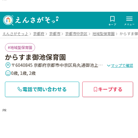
メニュー
キープ
えんさがそっ♪
京都府
京都市
京都市中京区
地域型保育園
からすま御
地域型保育園
からすま御池保育園
〒6040845 京都府京都市中京区烏丸通御池上る二条殿町546-2 登録会館101
マップで確認
0歳, 1歳, 2歳
電話で問い合わせる
キープする
PR