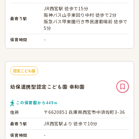
JR西宮駅 徒歩で15分
阪神バス山手東回り中村 徒歩で2分
最寄り駅
阪急バス甲東園行き市民運動場前 徒歩で
5分
-
保育時間
認定こども園
幼保連携型認定こども園 幸和園
この保育園から
449
ｍ
〒6620851 兵庫県西宮市中須佐町3-36
住所
JR西宮駅より 徒歩で10分
最寄り駅
-
保育時間