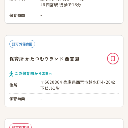
JR西宮駅 徒歩で18分
-
保育時間
認可外保育園
保育所 かたつむりランド 西宮園
この保育園から
330
ｍ
〒6620864 兵庫県西宮市越水町4-20松
住所
下ビル1階
-
保育時間
認可保育園