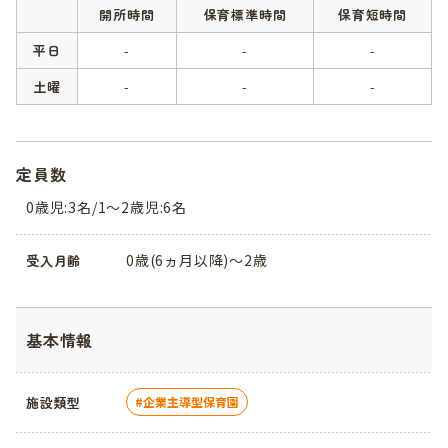
開所時間
保育標準時間
保育短時間
平日
-
-
-
土曜
-
-
-
定員数
0歳児:3名/1～2歳児:6名
0歳(6ヵ月以降)～2歳
受入月齢
基本情報
施設類型
企業主導型保育園