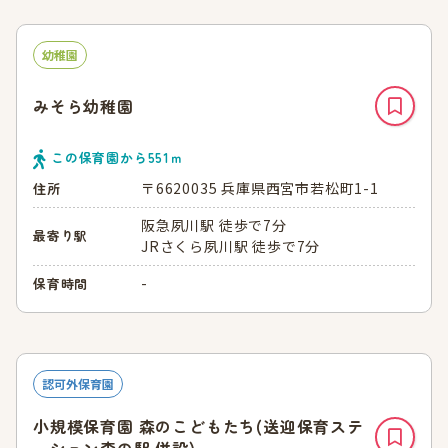
幼稚園
みそら幼稚園
この保育園から
551
ｍ
〒6620035 兵庫県西宮市若松町1-1
住所
阪急夙川駅 徒歩で7分
最寄り駅
JRさくら夙川駅 徒歩で7分
-
保育時間
認可外保育園
小規模保育園 森のこどもたち(送迎保育ステ
ーション森の駅 併設)