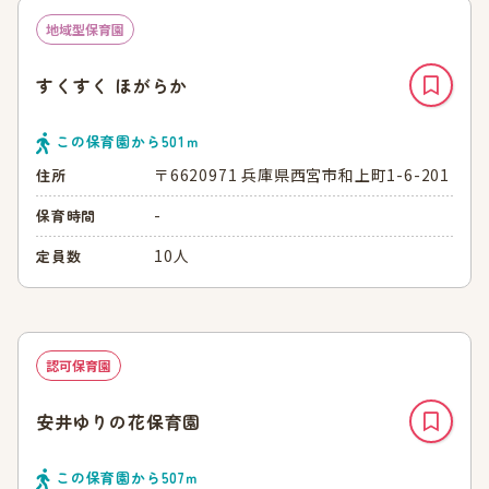
地域型保育園
すくすく ほがらか
この保育園から
501
ｍ
〒6620971 兵庫県西宮市和上町1-6-201
住所
-
保育時間
10人
定員数
認可保育園
安井ゆりの花保育園
この保育園から
507
ｍ