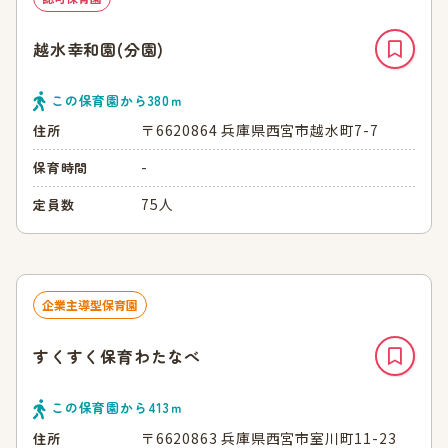
越水幸和園(分園)
この保育園から
380
ｍ
〒6620864 兵庫県西宮市越水町7-7
住所
-
保育時間
75人
定員数
企業主導型保育園
すくすく保育わたなべ
この保育園から
413
ｍ
〒6620863 兵庫県西宮市室川町11-23
住所