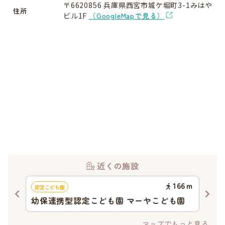
〒6620856 兵庫県西宮市城ケ堀町3-1みはや
住所
ビル1F
（GoogleMapで見る）
近くの施設
97
ｍ
166
ｍ
認定こども園
地域
幼保連携型認定こども園 マーヤこども園
コ
マップでもっと見る