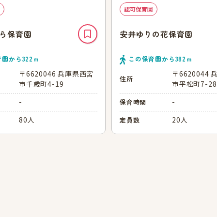
認可保育園
ら保育園
安井ゆりの花保育園
育園から
322
ｍ
この保育園から
382
ｍ
〒6620046 兵庫県西宮
〒6620044
住所
市千歳町4-19
市平松町7-28
-
-
保育時間
80人
20人
定員数