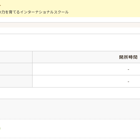
ト
の力を育てるインターナショナルスクール
開所時間
-
-