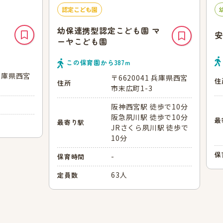
認定こども園
幼保連携型認定こども園 マ
安
ーヤこども園
この保育園から
387
ｍ
 兵庫県西宮
〒6620041 兵庫県西宮
住
住所
市末広町1-3
阪神西宮駅 徒歩で10分
阪急夙川駅 徒歩で10分
最
最寄り駅
JRさくら夙川駅 徒歩で
10分
保
-
保育時間
63人
定員数