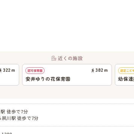
近くの施設
322
ｍ
382
ｍ
認可保育園
認定こど
安井ゆりの花保育園
幼保連
も園
駅 徒歩で7分
ら夙川駅 徒歩で7分