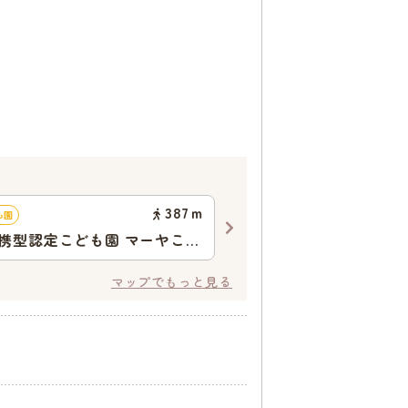
387
ｍ
も園
幼稚園
携型認定こども園 マーヤこど
安井幼稚園
マップでもっと見る