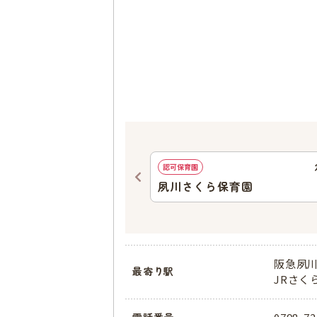
625
ｍ
認可保育園
ょ保育園
夙川さくら保育園
阪急夙川
最寄り駅
JRさく