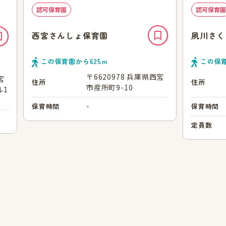
認可保育園
認可保育園
西宮さんしょ保育園
夙川さく
この保育園から
625
ｍ
この保
〒6620978 兵庫県西宮
宮
住所
住所
市産所町9-10
ル1
-
保育時間
保育時間
定員数