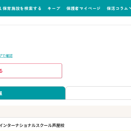
保育施設を検索する
キープ
保護者マイページ
保活コラム
プで確認
る
報
う
インターナショナルスクール芦屋校