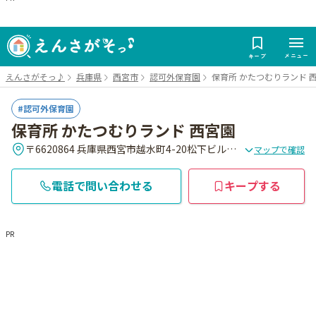
メニュー
キープ
えんさがそっ♪
兵庫県
西宮市
認可外保育園
保育所 かたつむりランド 
認可外保育園
保育所 かたつむりランド 西宮園
〒6620864 兵庫県西宮市越水町4-20松下ビル1階
マップで確認
電話で問い合わせる
キープする
PR