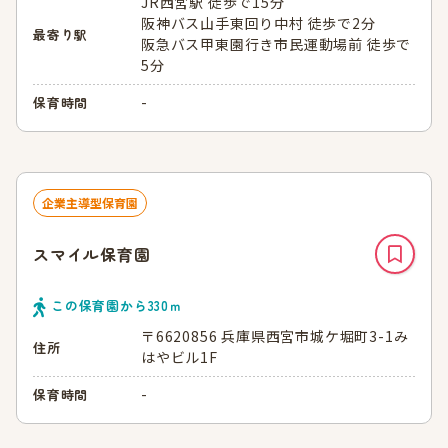
JR西宮駅 徒歩で15分
阪神バス山手東回り中村 徒歩で2分
最寄り駅
阪急バス甲東園行き市民運動場前 徒歩で
5分
-
保育時間
企業主導型保育園
スマイル保育園
この保育園から
330
ｍ
〒6620856 兵庫県西宮市城ケ堀町3-1み
住所
はやビル1F
-
保育時間