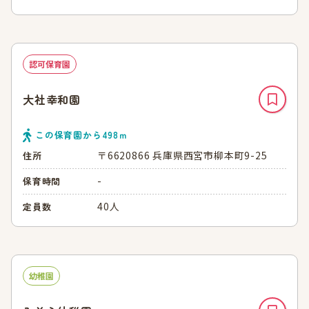
認可保育園
大社幸和園
この保育園から
498
ｍ
〒6620866 兵庫県西宮市柳本町9-25
住所
-
保育時間
40人
定員数
幼稚園