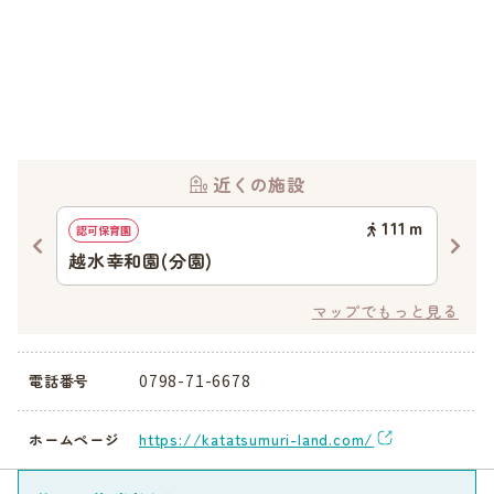
近くの施設
34
ｍ
111
ｍ
認可保育園
幼稚
越水幸和園(分園)
和
マップでもっと見る
0798-71-6678
電話番号
https://katatsumuri-land.com/
ホームページ