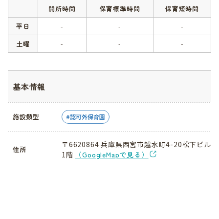
開所時間
保育標準時間
保育短時間
平日
-
-
-
土曜
-
-
-
基本情報
施設類型
認可外保育園
〒6620864 兵庫県西宮市越水町4-20松下ビル
住所
1階
（GoogleMapで見る）