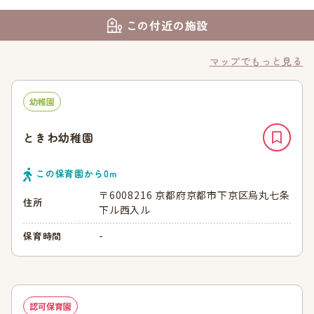
この付近の施設
マップでもっと見る
幼稚園
ときわ幼稚園
この保育園から
0
ｍ
〒6008216 京都府京都市下京区烏丸七条
住所
下ル西入ル
-
保育時間
認可保育園