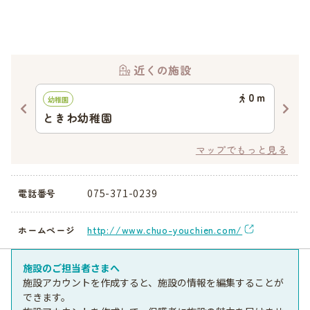
近くの施設
44
ｍ
0
ｍ
幼稚園
認可
ときわ幼稚園
大
マップでもっと見る
075-371-0239
電話番号
http://www.chuo-youchien.com/
ホームページ
施設のご担当者さまへ
施設アカウントを作成すると、施設の情報を編集することが
できます。