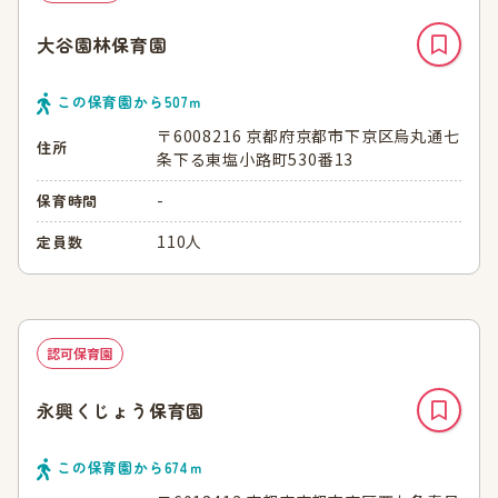
大谷園林保育園
この保育園から
507
ｍ
〒6008216 京都府京都市下京区烏丸通七
住所
条下る東塩小路町530番13
-
保育時間
110人
定員数
認可保育園
永興くじょう保育園
この保育園から
674
ｍ