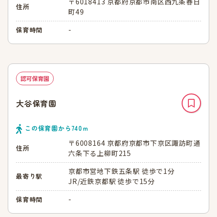
〒6018413 京都府京都市南区西九条春日
住所
町49
-
保育時間
認可保育園
大谷保育園
この保育園から
740
ｍ
〒6008164 京都府京都市下京区諏訪町通
住所
六条下る上柳町215
京都市営地下鉄五条駅 徒歩で1分
最寄り駅
JR/近鉄京都駅 徒歩で15分
-
保育時間