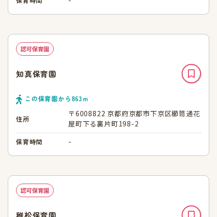
-
保育時間
認可保育園
知真保育園
この保育園から
863
ｍ
〒6008822 京都府京都市下京区櫛笥通花
住所
屋町下る裏片町198-2
-
保育時間
認可保育園
稚松保育園