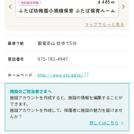
98
ｍ
485
ｍ
地域型保育園
認定
ふたば幼稚園小規模保育 ふたば保育ルーム
認
マップでもっと見る
叡電茶山 徒歩で5分
最寄り駅
075-781-4947
電話番号
http://www.oto.ed.jp/
ホームページ
施設のご担当者さまへ
施設アカウントを作成すると、施設の情報を編集することが
できます。
施設アカウントを作成して、保護者に施設の魅力を届けませ
んか？
詳しくはこちら