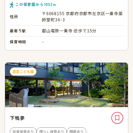
この保育園から
1053
ｍ
〒6068155 京都府京都市左京区一乗寺薬
住所
師堂町34-3
叡山電鉄一乗寺 徒歩で15分
最寄り駅
-
保育時間
認定こども園
下鴨夢
延長保育あり
慣らし保育あり
園庭あり