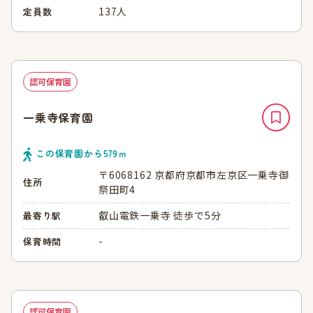
137人
定員数
認可保育園
一乗寺保育園
この保育園から
579
ｍ
〒6068162 京都府京都市左京区一乗寺御
住所
祭田町4
叡山電鉄一乗寺 徒歩で5分
最寄り駅
-
保育時間
認可保育園