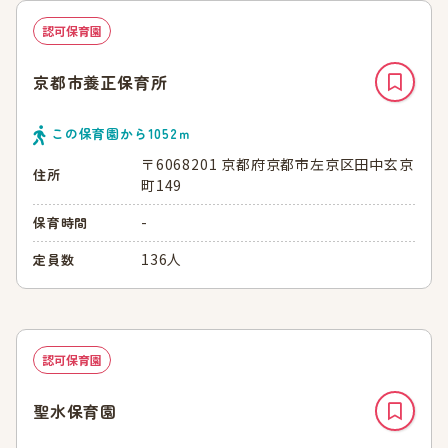
認可保育園
京都市養正保育所
この保育園から
1052
ｍ
〒6068201 京都府京都市左京区田中玄京
住所
町149
-
保育時間
136人
定員数
認可保育園
聖水保育園