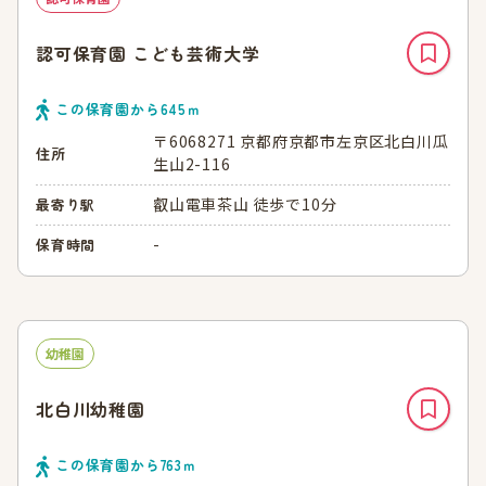
認可保育園 こども芸術大学
この保育園から
645
ｍ
〒6068271 京都府京都市左京区北白川瓜
住所
生山2-116
叡山電車茶山 徒歩で10分
最寄り駅
-
保育時間
幼稚園
北白川幼稚園
この保育園から
763
ｍ