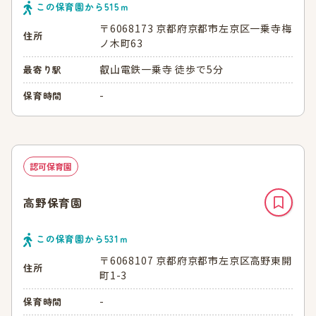
この保育園から
515
ｍ
〒6068173 京都府京都市左京区一乗寺梅
住所
ノ木町63
叡山電鉄一乗寺 徒歩で5分
最寄り駅
-
保育時間
認可保育園
高野保育園
この保育園から
531
ｍ
〒6068107 京都府京都市左京区高野東開
住所
町1-3
-
保育時間