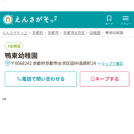
メニュー
キープ
えんさがそっ♪
京都府
京都市
京都市左京区
幼稚園
鴨東幼稚園
幼稚園
鴨東幼稚園
〒6068242 京都府京都市左京区田中高原町24
マップで確認
電話で問い合わせる
キープする
PR