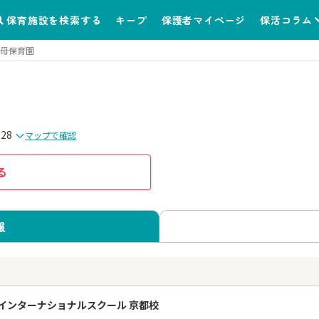
保育施設を検索する
キープ
保護者マイページ
保活コラム
母保育園
28
マップで確認
る
報
う
インターナショナルスクール 京都校