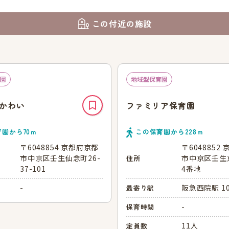
この付近の施設
園
地域型保育園
かわい
ファミリア保育園
育園から
70
ｍ
この保育園から
228
ｍ
〒6048854 京都府京都
〒6048852
市中京区壬生仙念町26-
市中京区壬生
住所
37-101
4番地
-
阪急西院駅 1
最寄り駅
-
保育時間
11人
定員数