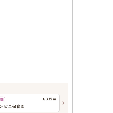
335
ｍ
育園
幼稚園
ンビニ保育園
春日幼稚園