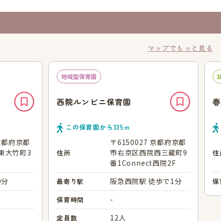
マップでもっと見る
地域型保育園
西院ルンビニ保育園
春
この保育園から
335
ｍ
 京都府京都
〒6150027 京都府京都
東大竹町3
市右京区西院西三蔵町9
住所
住
番1Connect西院2F
0分
阪急西院駅 徒歩で1分
最寄り駅
保
-
保育時間
12人
定員数