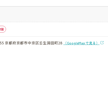
育園
8855 京都府京都市中京区壬生淵田町28
（GoogleMapで見る）