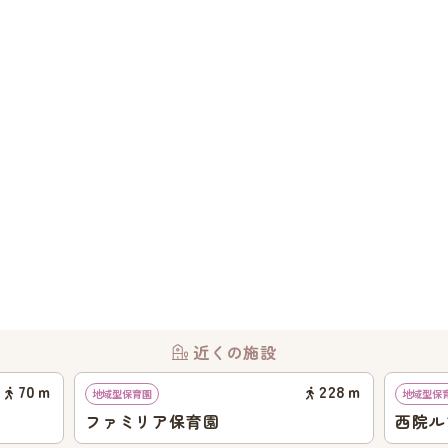
近くの施設
70
ｍ
228
ｍ
地域型保育園
地域型保
ファミリア保育園
西院ル