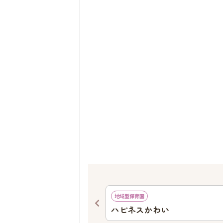
836
ｍ
地域型保育園
園
ハピネスかわい