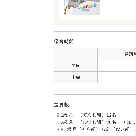
保育時間
開所
平日
-
土曜
-
定員数
0.1歳児 （てんし組）12名
1.2歳児 （ひつじ組）20名 （ほ
3.4.5歳児（そら組）27名（ゆき組