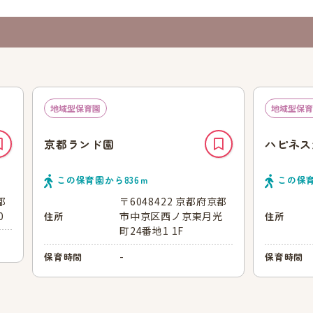
地域型保育園
地域型保育
京都ランド園
ハピネス
この保育園から
836
ｍ
この保
都
〒6048422 京都府京都
0
市中京区西ノ京東月光
住所
住所
町24番地1 1F
-
保育時間
保育時間