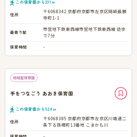
この保育園から
331
ｍ
〒6068342 京都府京都市左京区岡崎最勝
住所
寺町1-1
市営地下鉄東西線市営地下鉄東西線 徒歩
最寄り駅
で7分
-
保育時間
地域型保育園
手をつなごう あおき保育園
この保育園から
524
ｍ
〒6068385 京都府京都市左京区川端通二
住所
条下る孫橋町13番地 こまかも川
-
保育時間