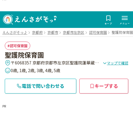
メニュー
キープ
えんさがそっ♪
京都府
京都市
京都市左京区
認可保育園
聖護院保育園
認可保育園
聖護院保育園
〒6068357 京都府京都市左京区聖護院蓮華蔵町2-3
マップで確認
0歳, 1歳, 2歳, 3歳, 4歳, 5歳
電話で問い合わせる
キープする
PR