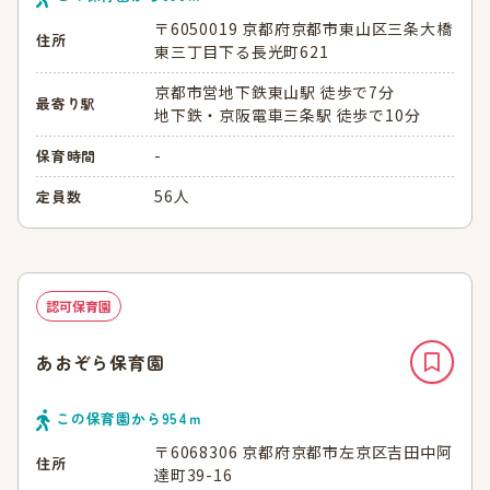
〒6050019 京都府京都市東山区三条大橋
住所
東三丁目下る長光町621
京都市営地下鉄東山駅 徒歩で7分
最寄り駅
地下鉄・京阪電車三条駅 徒歩で10分
-
保育時間
56人
定員数
認可保育園
あおぞら保育園
この保育園から
954
ｍ
〒6068306 京都府京都市左京区吉田中阿
住所
達町39-16