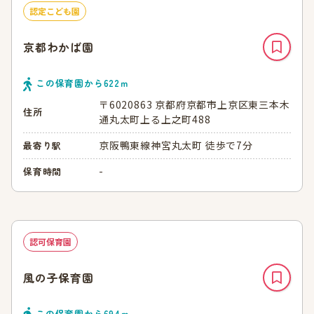
認定こども園
京都わかば園
この保育園から
622
ｍ
〒6020863 京都府京都市上京区東三本木
住所
通丸太町上る上之町488
京阪鴨東線神宮丸太町 徒歩で7分
最寄り駅
-
保育時間
認可保育園
風の子保育園
この保育園から
694
ｍ