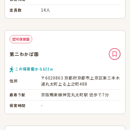
14人
定員数
認可保育園
第二わかば園
この保育園から
622
ｍ
〒6020863 京都府京都市上京区東三本木
住所
通丸太町上る上之町488
京阪鴨東線神宮丸太町駅 徒歩で7分
最寄り駅
-
保育時間