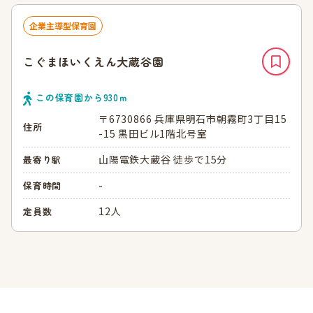
企業主導型保育園
こぐまほいくえん大蔵谷園
この保育園から
930
ｍ
〒6730866 兵庫県明石市朝霧町3丁目15
住所
-15 黒田ビル1階北号室
山陽電鉄大蔵谷 徒歩で15分
最寄り駅
-
保育時間
12人
定員数