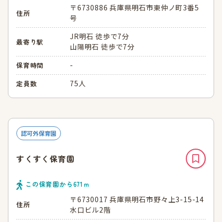
〒6730886 兵庫県明石市東仲ノ町3番5
住所
号
JR明石 徒歩で7分
最寄り駅
山陽明石 徒歩で7分
-
保育時間
75人
定員数
認可外保育園
すくすく保育園
この保育園から
671
ｍ
〒6730017 兵庫県明石市野々上3-15-14
住所
水口ビル2階