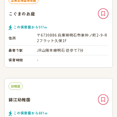
企業主導型保育園
こぐまのお庭
この保育園から
517
ｍ
〒6730886 兵庫県明石市東仲ノ町2-9-R
住所
2フラット久保1F
JR山陽本線明石 徒歩で7分
最寄り駅
-
保育時間
幼稚園
錦江幼稚園
この保育園から
601
ｍ