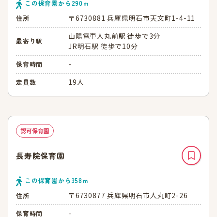
この保育園から
290
ｍ
〒6730881 兵庫県明石市天文町1-4-11
住所
山陽電車人丸前駅 徒歩で3分
最寄り駅
JR明石駅 徒歩で10分
-
保育時間
19人
定員数
認可保育園
長寿院保育園
この保育園から
358
ｍ
〒6730877 兵庫県明石市人丸町2-26
住所
-
保育時間