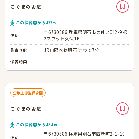
こぐまのお庭
この保育園から
477
ｍ
〒6730886 兵庫県明石市東仲ノ町2-9-R
住所
2フラット久保1F
JR山陽本線明石 徒歩で7分
最寄り駅
-
保育時間
企業主導型保育園
こぐまのお庭
この保育園から
484
ｍ
〒6730886 兵庫県明石市西新町2-1-10
住所