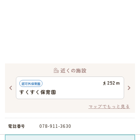
近くの施設
36
ｍ
252
ｍ
認可外保育園
地域
(一
すくすく保育園
ち
マップでもっと見る
078-911-3630
電話番号