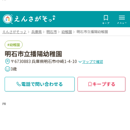
メニュー
キープ
えんさがそっ♪
兵庫県
明石市
幼稚園
明石市立播陽幼稚園
幼稚園
明石市立播陽幼稚園
〒6730883 兵庫県明石市中崎1-4-10
マップで確認
3歳
電話で問い合わせる
キープする
PR