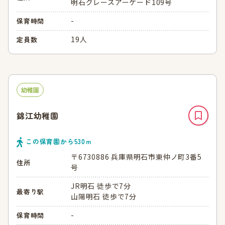
明石グレースアーケード109号
-
保育時間
19人
定員数
幼稚園
錦江幼稚園
この保育園から
530
ｍ
〒6730886 兵庫県明石市東仲ノ町3番5
住所
号
JR明石 徒歩で7分
最寄り駅
山陽明石 徒歩で7分
-
保育時間