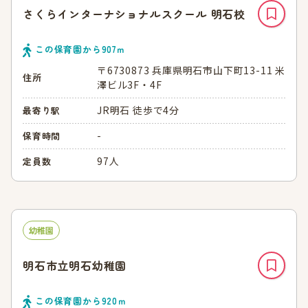
さくらインターナショナルスクール 明石校
この保育園から
907
ｍ
〒6730873 兵庫県明石市山下町13-11 米
住所
澤ビル3F・4F
JR明石 徒歩で4分
最寄り駅
-
保育時間
97人
定員数
幼稚園
明石市立明石幼稚園
この保育園から
920
ｍ