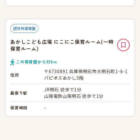
認可外保育園
あかしこども広場 にこにこ保育ルーム(一時
保育ルーム)
この保育園から
936
ｍ
〒6730891 兵庫県明石市大明石町1-6-1
住所
パピオスあかし5階
JR明石 徒歩で1分
最寄り駅
山陽電鉄山陽明石 徒歩で1分
-
保育時間