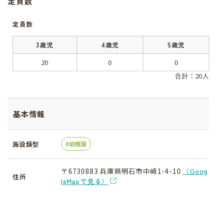
定員数
定員数
3歳児
4歳児
5歳児
20
0
0
合計：20人
基本情報
施設類型
幼稚園
〒6730883 兵庫県明石市中崎1-4-10
（Goog
住所
leMapで見る）