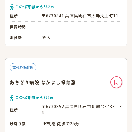
この保育園から
862
ｍ
〒6730841 兵庫県明石市太寺天王町11
住所
-
保育時間
95人
定員数
認可外保育園
あさぎり病院 なかよし保育園
この保育園から
872
ｍ
〒6730852 兵庫県明石市朝霧台3783-13
住所
4
JR朝霧 徒歩で25分
最寄り駅