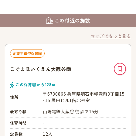
この付近の施設
マップでもっと見る
企業主導型保育園
こぐまほいくえん大蔵谷園
この保育園から
128
ｍ
〒6730866 兵庫県明石市朝霧町3丁目15
住所
-15 黒田ビル1階北号室
山陽電鉄大蔵谷 徒歩で15分
最寄り駅
-
保育時間
12人
定員数