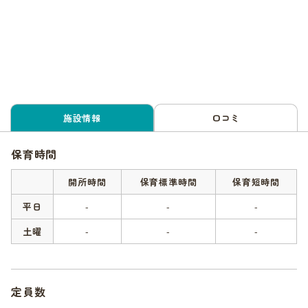
施設情報
口コミ
保育時間
開所時間
保育標準時間
保育短時間
平日
-
-
-
土曜
-
-
-
定員数