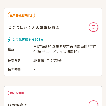
企業主導型保育園
こぐまほいくえん朝霧駅前園
この保育園から
901
ｍ
〒6730870 兵庫県明石市朝霧南町2丁目
住所
9-30 サニープレイス朝霧104
JR朝霧 徒歩で2分
最寄り駅
-
保育時間
認可保育園
明舞保育園