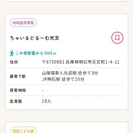
地域型保育園
ちゃいるどるーむ天文
この保育園から
1065
ｍ
〒6730881 兵庫県明石市天文町1-4-11
住所
山陽電車人丸前駅 徒歩で3分
最寄り駅
JR明石駅 徒歩で10分
-
保育時間
19人
定員数
認定こども園