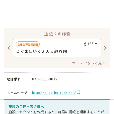
近くの施設
04
ｍ
128
ｍ
企業主導型保育園
認可
こぐまほいくえん大蔵谷園
明
マップでもっと見る
078-911-8877
電話番号
http://alice-hoikuen.net/
ホームページ
施設のご担当者さまへ
施設アカウントを作成すると、施設の情報を編集することが