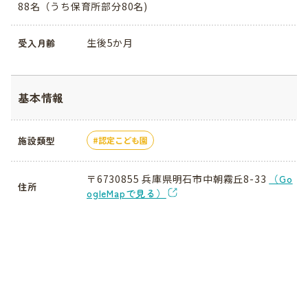
88名（うち保育所部分80名)
生後5か月
受入月齢
基本情報
施設類型
認定こども園
〒6730855 兵庫県明石市中朝霧丘8-33
（Go
住所
ogleMapで見る）