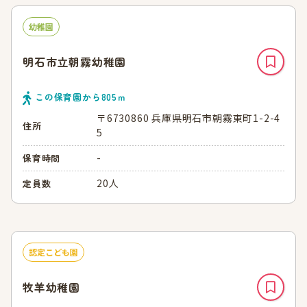
幼稚園
明石市立朝霧幼稚園
この保育園から
805
ｍ
〒6730860 兵庫県明石市朝霧東町1-2-4
住所
5
-
保育時間
20人
定員数
認定こども園
牧羊幼稚園