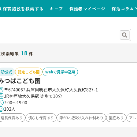
保育施設を検索する
キープ
保護者マイページ
保活コラム
18
設検索結果
件
公式
認定こども園
Webで見学申込可
みつばこども園
〒6740067 兵庫県明石市大久保町大久保町827-1
JR神戸線大久保駅 徒歩で10分
7:00～19:00
102人
延長保育あり
慣らし保育あり
障がい児受け入れ体制あり
園庭あり
アレ