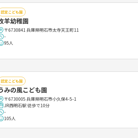
認定こども園
牧羊幼稚園
〒6730841 兵庫県明石市太寺天王町11
-
95人
認定こども園
うみの風こども園
〒6730005 兵庫県明石市小久保4-5-1
JR西明石駅 徒歩で10分
-
105人