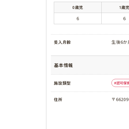
0歳児
1歳
6
6
生後6か
受入月齢
基本情報
施設類型
認可保
〒6620
住所