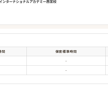
インターナショナルアカデミー西宮校
時間
保育標準時間
-
-