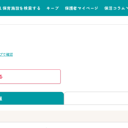
保育施設を検索する
キープ
保護者マイページ
保活コラム
プで確認
る
報
う