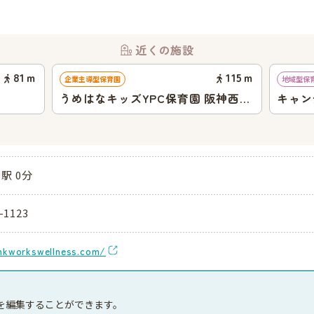
近くの施設
81
ｍ
115
ｍ
企業主導型保育園
地域型保
うめはなキッズYPC保育園 阪神西宮
キャン
駅前
駅 0分
-1123
inkworkswellness.com/
を編集することができます。