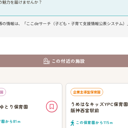
の魅力を届けませんか？
等の情報は、「ここdeサーチ（子ども・子育て支援情報公表システム）
この付近の施設
園
企業主導型保育園
うめはなキッズYPC保育
ゆとり保育園
阪神西宮駅前
育園から
81
ｍ
この保育園から
115
ｍ