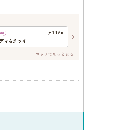
149
ｍ
育園
認可保育園
ディ&クッキー
浜脇保育所
マップでもっと見る