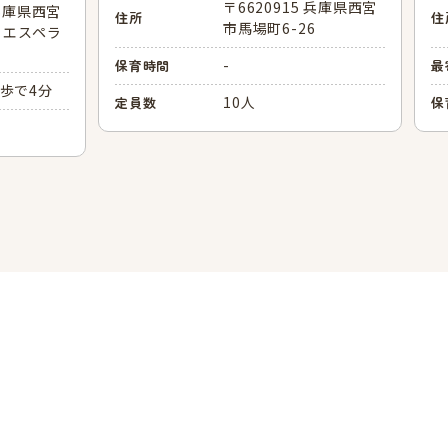
〒6620915 兵庫県西宮
 兵庫県西宮
住所
住
市馬場町6-26
6 エスペラ
-
保育時間
最
歩で4分
10人
定員数
保