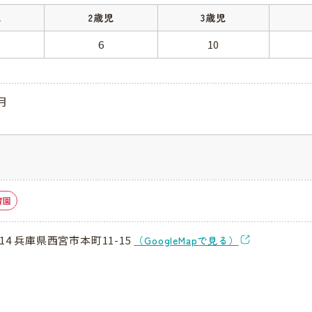
児
2歳児
3歳児
6
10
月
育園
914 兵庫県西宮市本町11-15
（GoogleMapで見る）