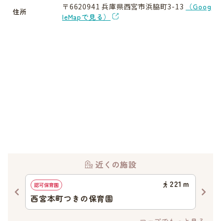
〒6620941 兵庫県西宮市浜脇町3-13
（Goog
住所
leMapで見る）
近くの施設
97
ｍ
221
ｍ
認可保育園
認定
西宮本町つきの保育園
幼
マップでもっと見る