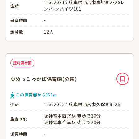
〒6620915 兵庫県西宮市馬場町2-26レ
住所
ンバ-ンハイツ101
-
保育時間
12人
定員数
認可保育園
ゆめっこわかば保育園(分園)
この保育園から
358
ｍ
〒6620927 兵庫県西宮市久保町9-25
住所
阪神電車西宮駅 徒歩で20分
最寄り駅
阪神電車今津駅 徒歩で20分
-
保育時間