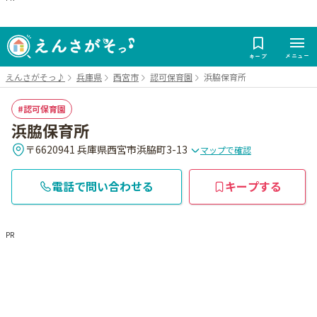
メニュー
キープ
えんさがそっ♪
兵庫県
西宮市
認可保育園
浜脇保育所
認可保育園
浜脇保育所
〒6620941 兵庫県西宮市浜脇町3-13
マップで確認
電話で問い合わせる
キープする
PR