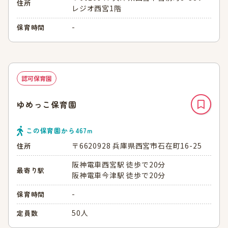
住所
レジオ西宮1階
-
保育時間
認可保育園
ゆめっこ保育園
この保育園から
467
ｍ
〒6620928 兵庫県西宮市石在町16-25
住所
阪神電車西宮駅 徒歩で20分
最寄り駅
阪神電車今津駅 徒歩で20分
-
保育時間
50人
定員数