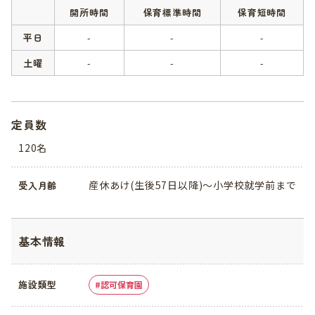
開所時間
保育標準時間
保育短時間
平日
-
-
-
土曜
-
-
-
定員数
120名
産休あけ(生後57日以降)～小学校就学前まで
受入月齢
基本情報
施設類型
認可保育園