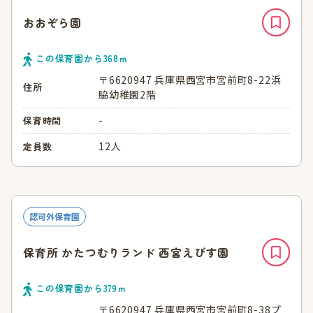
おおぞら園
この保育園から
368
ｍ
〒6620947 兵庫県西宮市宮前町8-22浜
住所
脇幼稚園2階
-
保育時間
12人
定員数
認可外保育園
保育所 かたつむりランド 西宮えびす園
この保育園から
379
ｍ
〒6620947 兵庫県西宮市宮前町8-38プ