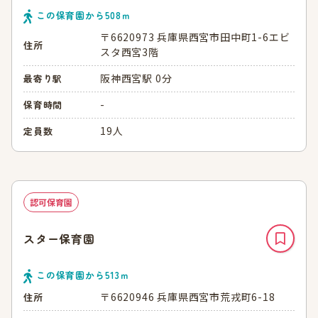
この保育園から
508
ｍ
〒6620973 兵庫県西宮市田中町1-6エビ
住所
スタ西宮3階
阪神西宮駅 0分
最寄り駅
-
保育時間
19人
定員数
認可保育園
スター保育園
この保育園から
513
ｍ
〒6620946 兵庫県西宮市荒戎町6-18
住所