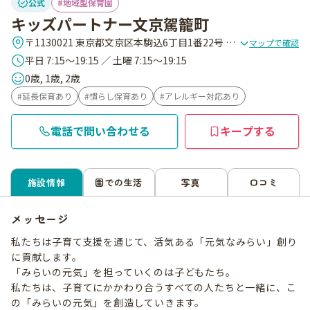
公式
地域型保育園
キッズパートナー文京駕籠町
〒1130021 東京都文京区本駒込6丁目1番22号 ヒュ-リックレジデンス駒込1階
マップで確認
平日 7:15～19:15 ／ 土曜 7:15～19:15
0歳, 1歳, 2歳
延長保育あり
慣らし保育あり
アレルギー対応あり
電話で問い合わせる
キープする
施設情報
園での生活
写真
口コミ
メッセージ
私たちは子育て支援を通じて、活気ある「元気なみらい」創り
に貢献します。
「みらいの元気」を担っていくのは子どもたち。
私たちは、子育てにかかわり合うすべての人たちと一緒に、こ
の「みらいの元気」を創造していきます。