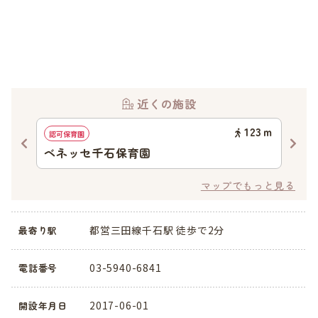
近くの施設
20
ｍ
123
ｍ
認可保育園
幼稚
ベネッセ千石保育園
大
マップでもっと見る
都営三田線千石駅 徒歩で2分
最寄り駅
03-5940-6841
電話番号
2017-06-01
開設年月日