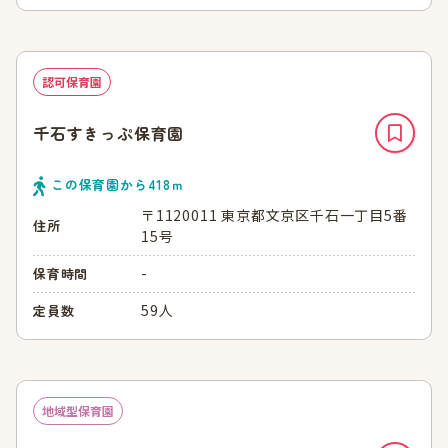
認可保育園
千石すきっぷ保育園
この保育園から
418
ｍ
〒1120011 東京都文京区千石一丁目5番
住所
15号
-
保育時間
59人
定員数
地域型保育園