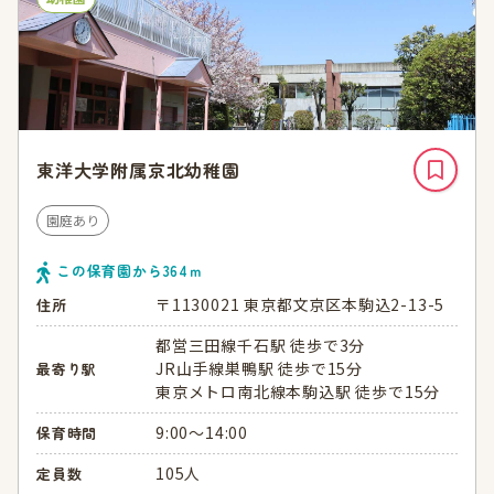
東洋大学附属京北幼稚園
園庭あり
この保育園から
364
ｍ
〒1130021 東京都文京区本駒込2-13-5
住所
都営三田線千石駅 徒歩で3分
JR山手線巣鴨駅 徒歩で15分
最寄り駅
東京メトロ南北線本駒込駅 徒歩で15分
9:00～14:00
保育時間
105人
定員数