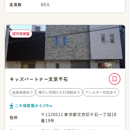
60人
定員数
認可保育園
キッズパートナー文京千石
延長保育あり
障がい児受け入れ体制あり
アレルギー対応あり
この保育園から
278
ｍ
〒1120011 東京都文京区千石一丁目18
住所
番19号