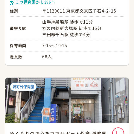
この保育園から
296
ｍ
〒1120011 東京都文京区千石4-2-15
住所
山手線巣鴨駅 徒歩で11分
丸の内線新大塚駅 徒歩で16分
最寄り駅
三田線千石駅 徒歩で4分
7:15～19:15
保育時間
68人
定員数
認可外保育園
ぬくもりのおうちママサポート保育 巣鴨園