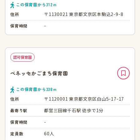
この保育園から
312
ｍ
〒1130021 東京都文京区本駒込2-9-8
住所
-
保育時間
認可保育園
ベネッセかごまち保育園
この保育園から
338
ｍ
〒1120001 東京都文京区白山5-17-17
住所
都営三田線千石駅 徒歩で1分
最寄り駅
-
保育時間
60人
定員数