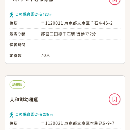
この保育園から
123
ｍ
〒1120011 東京都文京区千石4-45-2
住所
都営三田線千石駅 徒歩で2分
最寄り駅
-
保育時間
70人
定員数
幼稚園
大和郷幼稚園
この保育園から
235
ｍ
〒1130021 東京都文京区本駒込6-9-7
住所