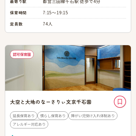
都営三田線千石駅 徒歩で4分
最寄り駅
7:15～19:15
保育時間
74人
定員数
認可保育園
大空と大地のなーさりぃ文京千石園
延長保育あり
慣らし保育あり
障がい児受け入れ体制あり
アレルギー対応あり