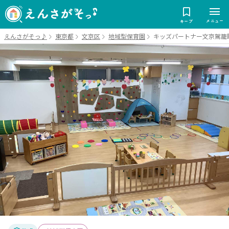
メニュー
キープ
えんさがそっ♪
東京都
文京区
地域型保育園
キッズパートナー文京駕籠