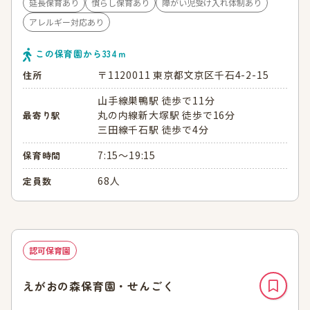
延長保育あり
慣らし保育あり
障がい児受け入れ体制あり
アレルギー対応あり
この保育園から
334
ｍ
〒1120011 東京都文京区千石4-2-15
住所
山手線巣鴨駅 徒歩で11分
丸の内線新大塚駅 徒歩で16分
最寄り駅
三田線千石駅 徒歩で4分
7:15～19:15
保育時間
68人
定員数
認可保育園
えがおの森保育園・せんごく