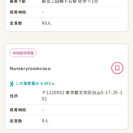
都営三田線千石駅 徒歩で1分
最寄り駅
-
保育時間
60人
定員数
地域型保育園
Nurseryroomcoco
この保育園から
402
ｍ
〒1120001 東京都文京区白山5-17-25-1
住所
01
-
保育時間
9人
定員数