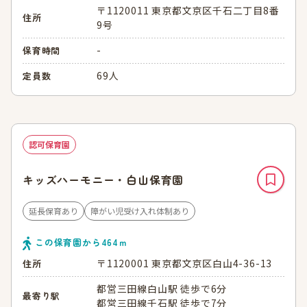
〒1120011 東京都文京区千石二丁目8番
住所
9号
-
保育時間
69人
定員数
認可保育園
キッズハーモニー・白山保育園
延長保育あり
障がい児受け入れ体制あり
この保育園から
464
ｍ
〒1120001 東京都文京区白山4-36-13
住所
都営三田線白山駅 徒歩で6分
最寄り駅
都営三田線千石駅 徒歩で7分