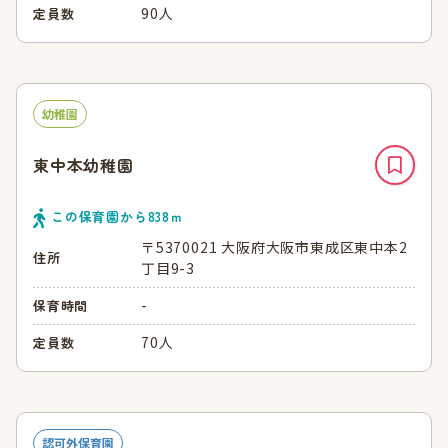
90人
定員数
幼稚園
東中本幼稚園
この保育園から
838
ｍ
〒5370021 大阪府大阪市東成区東中本2
住所
丁目9-3
-
保育時間
70人
定員数
認可外保育園