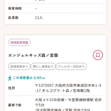
-
保育時間
11人
定員数
地域型保育園
エンジェルキッズ森ノ宮園
延長保育あり
慣らし保育あり
アレルギー対応あり
この保育園から
365
ｍ
〒5370007 大阪府大阪市東成区中本1-4
住所
-17 オルゴグラ-ト森ノ宮南館1階
大阪メトロ中央線・今里筋線緑橋駅 徒歩
で5分
最寄り駅
JR大阪環状線森ノ宮駅 徒歩で8分