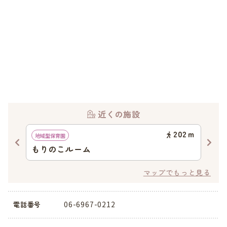
近くの施設
48
ｍ
202
ｍ
地域型保育園
地域
もりのこルーム
エ
マップでもっと見る
06-6967-0212
電話番号