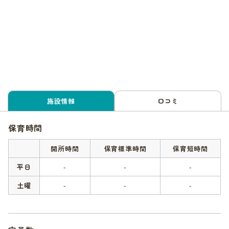
施設情報
口コミ
保育時間
開所時間
保育標準時間
保育短時間
平日
-
-
-
土曜
-
-
-