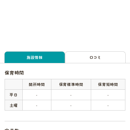
施設情報
口コミ
保育時間
開所時間
保育標準時間
保育短時間
平日
-
-
-
土曜
-
-
-