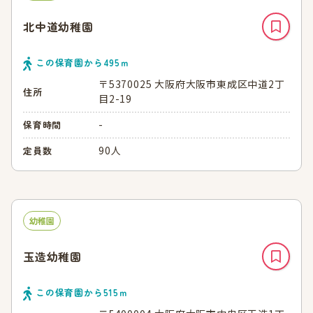
北中道幼稚園
この保育園から
495
ｍ
〒5370025 大阪府大阪市東成区中道2丁
住所
目2-19
-
保育時間
90人
定員数
幼稚園
玉造幼稚園
この保育園から
515
ｍ