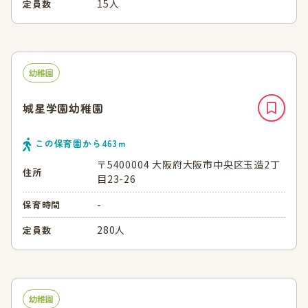
15人
定員数
幼稚園
城星学園幼稚園
この保育園から
463
ｍ
〒5400004 大阪府大阪市中央区玉造2丁
住所
目23-26
-
保育時間
280人
定員数
幼稚園