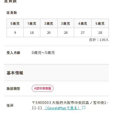
定員数
定員数
0歳児
1歳児
2歳児
3歳児
4歳児
5歳児
9
18
20
28
27
28
合計：130人
0歳児～5歳児
受入月齢
基本情報
施設類型
認可保育園
〒5400003 大阪府大阪市中央区森ノ宮中央1-
住所
11-11
（GoogleMapで見る）