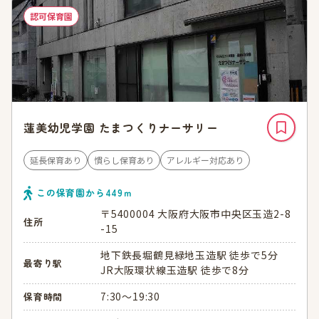
認可保育園
蓮美幼児学園 たまつくりナーサリー
延長保育あり
慣らし保育あり
アレルギー対応あり
この保育園から
449
ｍ
〒5400004 大阪府大阪市中央区玉造2-8
住所
-15
地下鉄長堀鶴見緑地玉造駅 徒歩で5分
最寄り駅
JR大阪環状線玉造駅 徒歩で8分
7:30～19:30
保育時間