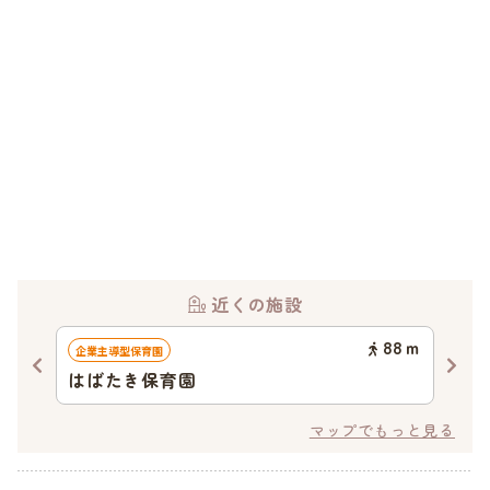
近くの施設
29
ｍ
88
ｍ
企業主導型保育園
企業
はばたき保育園
森
マップでもっと見る