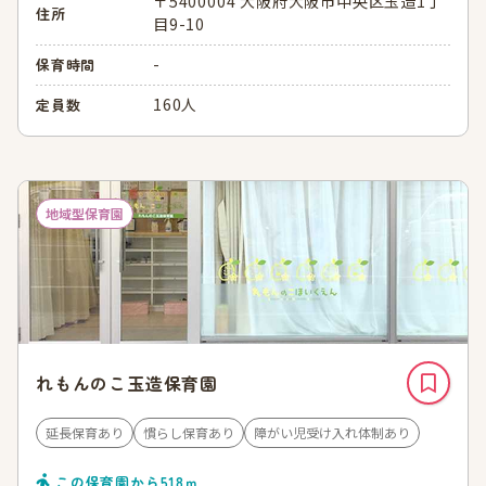
〒5400004 大阪府大阪市中央区玉造1丁
住所
目9-10
-
保育時間
160人
定員数
地域型保育園
れもんのこ玉造保育園
延長保育あり
慣らし保育あり
障がい児受け入れ体制あり
この保育園から
518
ｍ