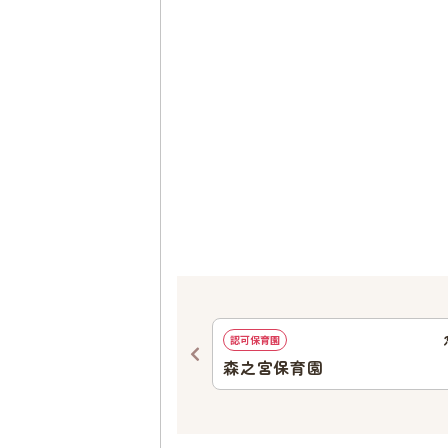
877
ｍ
認可保育園
育所
森之宮保育園