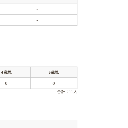
-
-
4歳児
5歳児
0
0
合計：11人