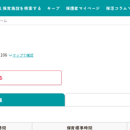
保育施設を検索する
キープ
保護者マイページ
保活コラム
ーム
106
マップで確認
る
報
時間
保育標準時間