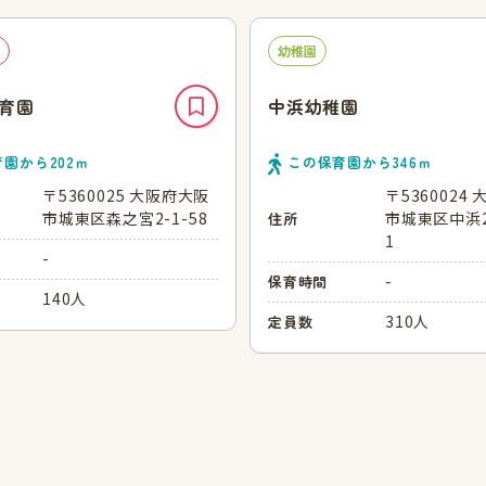
幼稚園
育園
中浜幼稚園
育園から
202
ｍ
この保育園から
346
ｍ
〒5360025 大阪府大阪
〒5360024
市城東区森之宮2-1-58
市城東区中浜2
住所
1
-
-
保育時間
140人
310人
定員数