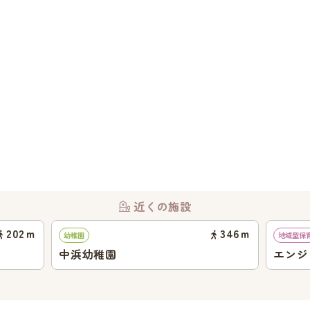
近くの施設
202
ｍ
346
ｍ
幼稚園
地域型保
中浜幼稚園
エンジ