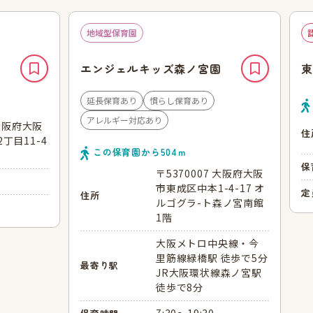
地域型保育園
エンジェルキッズ森ノ宮園
東
延長保育あり
慣らし保育あり
アレルギー対応あり
 大阪府大阪
住
丁目11-4
この保育園から
504
ｍ
保
〒5370007 大阪府大阪
市東成区中本1-4-17 オ
定
住所
ルゴグラ-ト森ノ宮南館
1階
大阪メトロ中央線・今
里筋線緑橋駅 徒歩で5分
最寄り駅
JR大阪環状線森ノ宮駅
徒歩で8分
7:30～19:30