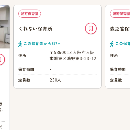
認可保育園
認可保育園
くれない保育所
森之宮保
この保育園から
877
ｍ
この保
〒5360013 大阪府大阪
住所
住所
市城東区鴫野東3-23-12
-
保育時間
保育時間
230人
定員数
定員数
阪
-
駅