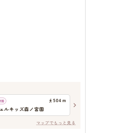
504
ｍ
育園
認可保育園
ェルキッズ森ノ宮園
東中浜ひばり保育園
マップでもっと見る