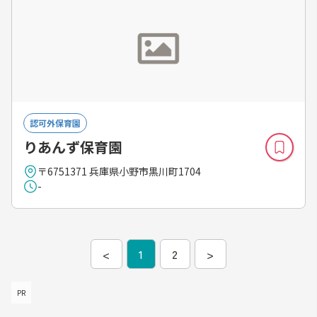
認可外保育園
りあんず保育園
〒6751371 兵庫県小野市黒川町1704
-
<
1
2
>
PR