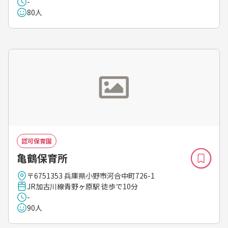
-
80人
認可保育園
亀鶴保育所
〒6751353 兵庫県小野市河合中町726-1
JR加古川線青野ヶ原駅 徒歩で10分
-
90人