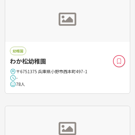
幼稚園
わか松幼稚園
〒6751375 兵庫県小野市西本町497-1
-
78人