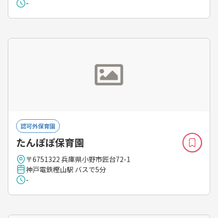
-
認可外保育園
たんぽぽ保育園
〒6751322 兵庫県小野市匠台72-1
神戸電鉄樫山駅 バスで5分
-