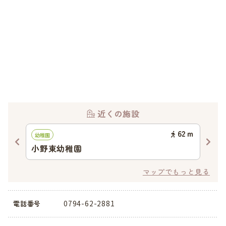
近くの施設
52
ｍ
62
ｍ
幼稚園
認可
小野東幼稚園
り
マップでもっと見る
0794-62-2881
電話番号