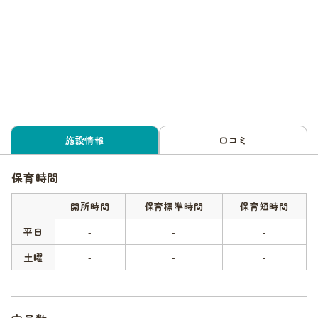
施設情報
口コミ
保育時間
開所時間
保育標準時間
保育短時間
平日
-
-
-
土曜
-
-
-