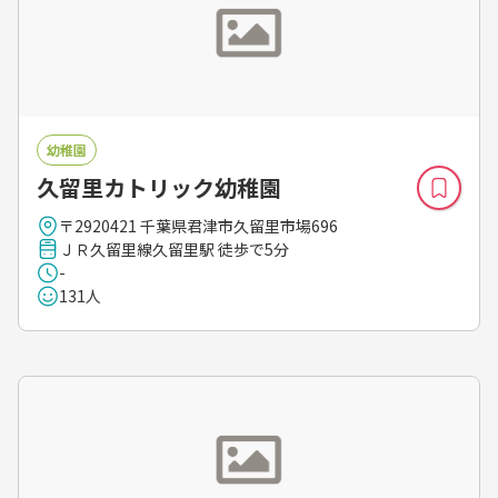
幼稚園
久留里カトリック幼稚園
〒2920421 千葉県君津市久留里市場696
ＪＲ久留里線久留里駅 徒歩で5分
-
131人