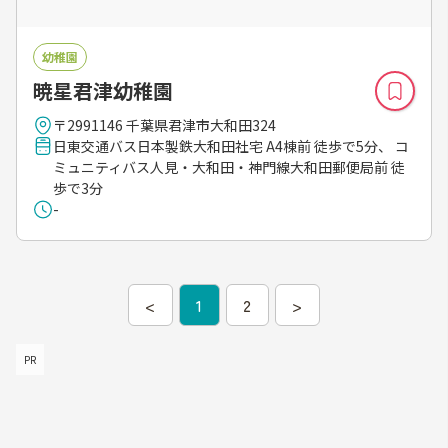
幼稚園
暁星君津幼稚園
〒2991146 千葉県君津市大和田324
日東交通バス日本製鉄大和田社宅 A4棟前 徒歩で5分、 コ
ミュニティバス人見・大和田・神門線大和田郵便局前 徒
歩で3分
-
<
1
2
>
PR