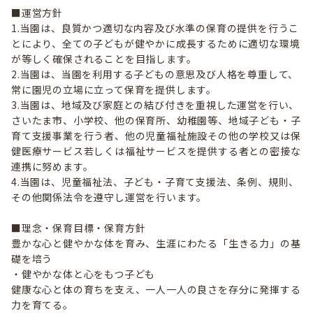
■運営方針
1.当園は、良質かつ適切な内容及び水準の保育の提供を行うこ
とにより、全ての子どもが健やかに成長するために適切な環境
が等しく確保されることを目指します。
2.当園は、当園を利用する子どもの意思及び人格を尊重して、
常に園児の立場に立って保育を提供します。
3.当園は、地域及び家庭との結び付きを重視した運営を行い、
さいたま市、小学校、他の保育所、幼稚園等、地域子ども・子
育て支援事業を行う者、他の児童福祉施設その他の学校又は保
健医療サービス若しくは福祉サービスを提供する者との密接な
連携に努めます。
4.当園は、児童福祉法、子ども・子育て支援法、条例、規則、
その他関係法令を遵守し運営を行います。
■理念・保育目標・保育方針
豊かな心と健やかな体を育み、生涯にわたる「生きる力」の基
礎を培う
・健やかな体と心をもつ子ども
健康な心と体の育ちを支え、一人一人の良さを存分に発揮する
力を育てる。