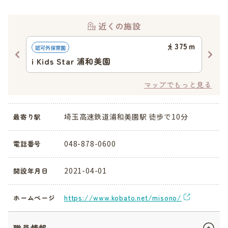
近くの施設
87
ｍ
375
ｍ
認可外保育園
認可
園
i Kids Star 浦和美園
保
マップでもっと見る
埼玉高速鉄道浦和美園駅 徒歩で10分
最寄り駅
048-878-0600
電話番号
2021-04-01
開設年月日
https://www.kobato.net/misono/
ホームページ