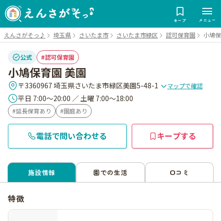
メニュー
キープ
えんさがそっ♪
埼玉県
さいたま市
さいたま市緑区
認可保育園
小鳩保
公式
認可保育園
小鳩保育園 美園
〒3360967 埼玉県さいたま市緑区美園5-48-1
マップで確認
平日 7:00～20:00 ／ 土曜 7:00～18:00
延長保育あり
園庭あり
電話で問い合わせる
キープする
施設情報
園での生活
口コミ
特徴