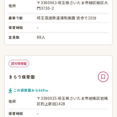
〒3360963 埼玉県さいたま市緑区緑区大
住所
門3730-2
埼玉高速鉄道浦和美園 徒歩で10分
最寄り駅
-
保育時間
88人
定員数
認可保育園
きらり保育園
この保育園から
649
ｍ
〒3390025 埼玉県さいたま市岩槻区岩槻
住所
区釣上新田1428
-
保育時間