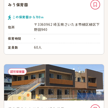
みう保育園
この保育園から
700
ｍ
〒3360962 埼玉県さいたま市緑区緑区下
住所
野田940
-
保育時間
60人
定員数
認可保育園