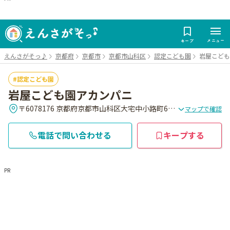
メニュー
キープ
えんさがそっ♪
京都府
京都市
京都市山科区
認定こども園
岩屋こども
認定こども園
岩屋こども園アカンパニ
〒6078176 京都府京都市山科区大宅中小路町65-8
マップで確認
電話で問い合わせる
キープする
PR