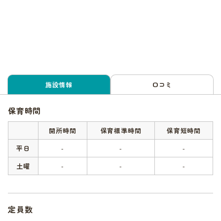
施設情報
口コミ
保育時間
開所時間
保育標準時間
保育短時間
平日
-
-
-
土曜
-
-
-
定員数