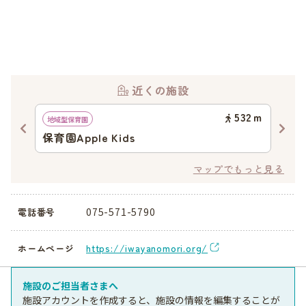
近くの施設
47
ｍ
532
ｍ
地域型保育園
地域
保育園Apple Kids
保育
マップでもっと見る
075-571-5790
電話番号
https://iwayanomori.org/
ホームページ
施設のご担当者さまへ
施設アカウントを作成すると、施設の情報を編集することが