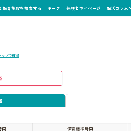
保育施設を検索する
キープ
保護者マイページ
保活コラム
マップで確認
る
報
時間
保育標準時間