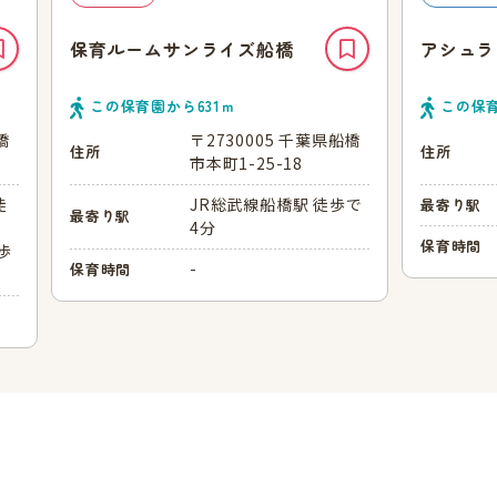
保育ルームサンライズ船橋
アシュラ
この保育園から
631
ｍ
この保
橋
〒2730005 千葉県船橋
住所
住所
市本町1-25-18
徒
JR総武線船橋駅 徒歩で
最寄り駅
最寄り駅
4分
保育時間
歩
-
保育時間