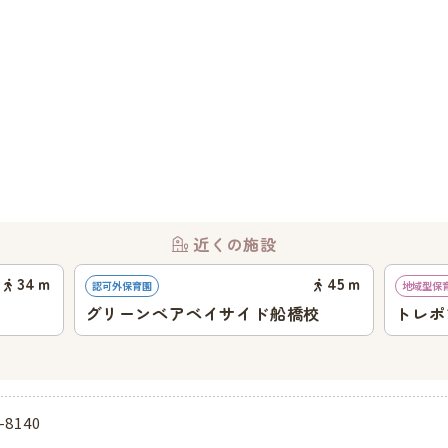
近くの施設
34
ｍ
45
ｍ
認可外保育園
地域型保
グリーンベアベイサイド船橋校
トレポ
-8140