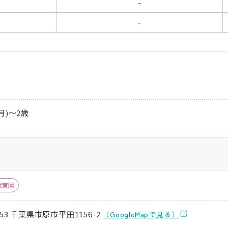
-
-
月)～2歳
保育園
053 千葉県市原市平田1156-2
（GoogleMapで見る）