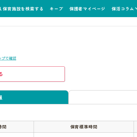
保育施設を検索する
キープ
保護者マイページ
保活コラム
ップで確認
る
報
時間
保育標準時間