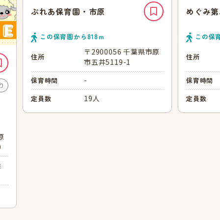
ぶれあ保育園・市原
めぐみ第
この保育園から
818
ｍ
この保
〒2900056 千葉県市原
住所
住所
市五井5119-1
-
保育時間
保育時間
り
19人
定員数
定員数
原
0
徒