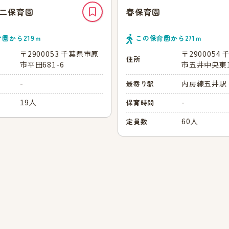
二保育園
春保育園
育園から
219
ｍ
この保育園から
271
ｍ
〒2900053 千葉県市原
〒2900054
住所
市平田681-6
市五井中央東1-
-
内房線五井駅
最寄り駅
19人
-
保育時間
60人
定員数