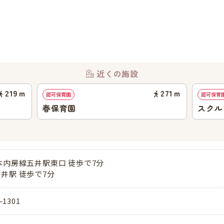
近くの施設
219
ｍ
271
ｍ
認可保育園
認可保育
春保育園
スクル
本内房線五井駅東口 徒歩で7分
井駅 徒歩で7分
-1301