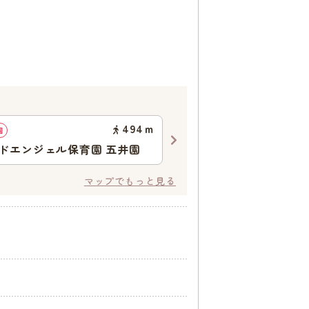
494
ｍ
園
幼稚園
ドエンジェル保育園 五井園
やまと幼稚園
マップでもっと見る