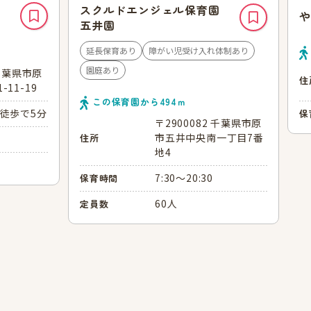
スクルドエンジェル保育園
や
五井園
延長保育あり
障がい児受け入れ体制あり
園庭あり
 千葉県市原
住
11-19
この保育園から
494
ｍ
 徒歩で5分
保
〒2900082 千葉県市原
市五井中央南一丁目7番
住所
地4
7:30～20:30
保育時間
60人
定員数