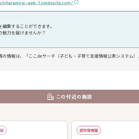
ichiharamirai-web-1.jimdosite.com/
を編集することができます。
の魅力を届けませんか？
等の情報は、「ここdeサーチ（子ども・子育て支援情報公表システム）
この付近の施設
園
認可保育園