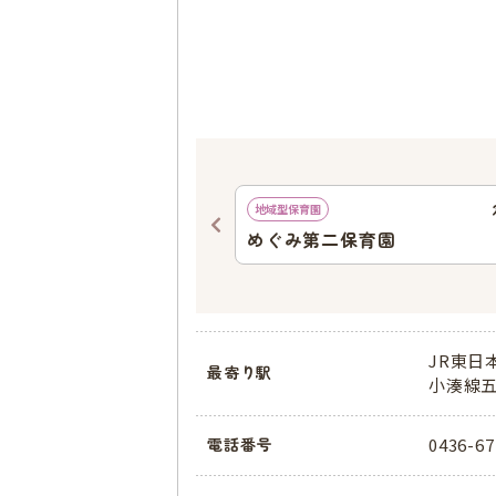
818
ｍ
地域型保育園
園・市原
めぐみ第二保育園
JR東日
最寄り駅
小湊線五
0436-67
電話番号