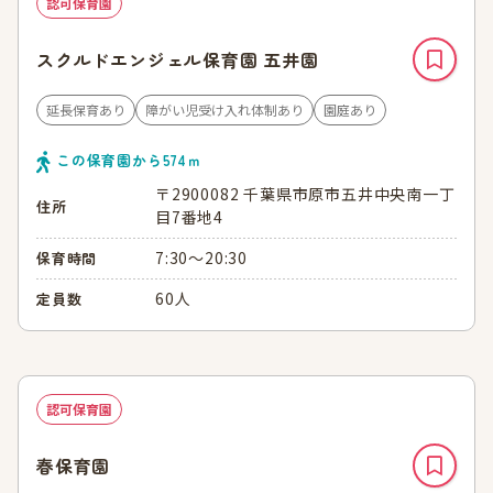
認可保育園
スクルドエンジェル保育園 五井園
延長保育あり
障がい児受け入れ体制あり
園庭あり
この保育園から
574
ｍ
〒2900082 千葉県市原市五井中央南一丁
住所
目7番地4
7:30～20:30
保育時間
60人
定員数
認可保育園
春保育園