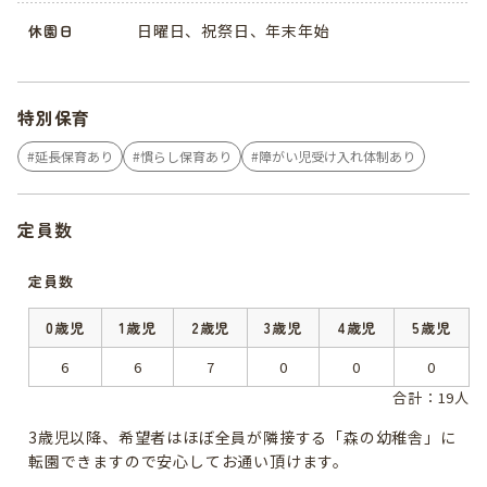
日曜日、祝祭日、年末年始
休園日
特別保育
延長保育あり
慣らし保育あり
障がい児受け入れ体制あり
定員数
定員数
0歳児
1歳児
2歳児
3歳児
4歳児
5歳児
6
6
7
0
0
0
合計：19人
3歳児以降、希望者はほぼ全員が隣接する「森の幼稚舎」に
転園できますので安心してお通い頂けます。