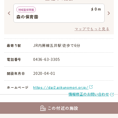
67
ｍ
0
ｍ
地域型保育園
認可
森の保育園
森
マップでもっと見る
JR内房線五井駅 徒歩で6分
最寄り駅
0436-63-3305
電話番号
2020-04-01
開設年月日
https://dai2.aiikunomori.or.jp/
ホームページ
情報修正のお問い合わせ
この付近の施設