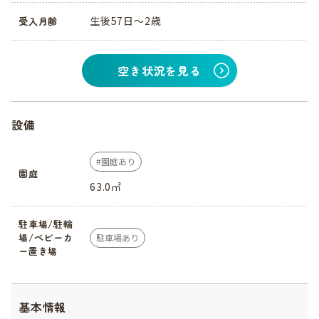
生後57日～2歳
受入月齢
空き状況を見る
設備
園庭あり
園庭
63.0㎡
駐車場/駐輪
場/ベビーカ
駐車場あり
ー置き場
基本情報