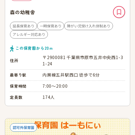
森の幼稚舎
延長保育あり
一時保育あり
障がい児受け入れ体制あり
アレルギー対応あり
この保育園から
20
ｍ
〒2900081 千葉県市原市五井中央西1-3
住所
1-24
内房線五井駅西口 徒歩で6分
最寄り駅
7:00～20:00
保育時間
174人
定員数
認可外保育園