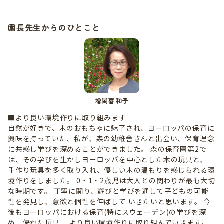
園長先生からのひとこと
増岡喜和子
■より良い環境作りに取り組みます
自然が好きで、木のおもちゃに魅了され、ヨーロッパの保育に
興味を持っていた、私が、森の幼稚舎さんと出会い、保育理念
に共感し学びを深めることができました。 森の保育園第2で
は、その学びを生かしヨーロッパを中心とした木の玩具と、
手作り玩具を多く取り入れ、優しい木の温もりを感じられる環
境作りをしました。 0・1・2歳児は大人との関わりが最も大切
な時期です。 丁寧に関り、遊びと学びを通して子どもの可能
性を発見し、意欲と個性を伸ばして いきたいと思います。 今
後もヨーロッパにおける保育(特にスウェーデン)の学びを深
め、優れた玩具、 より良い環境作りに取り組んでいきます。