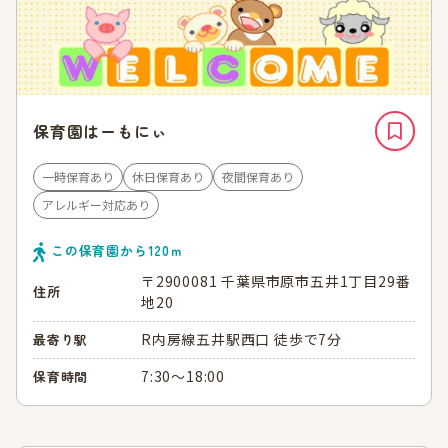
保育園はーもにぃ
一時保育あり
休日保育あり
夜間保育あり
アレルギー対応あり
この保育園から
120
ｍ
〒2900081 千葉県市原市五井1丁目29番
住所
地20
R内房線五井駅西口 徒歩で7分
最寄り駅
7:30～18:00
保育時間