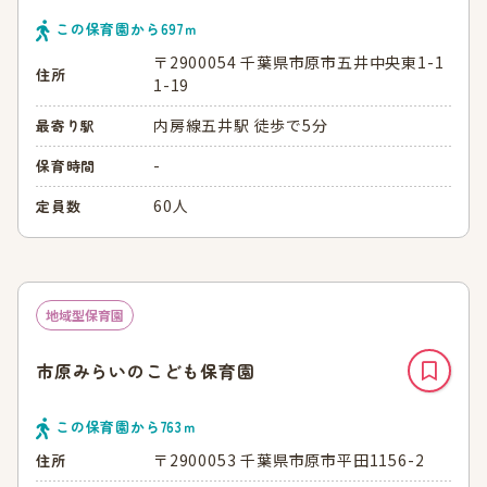
この保育園から
697
ｍ
〒2900054 千葉県市原市五井中央東1-1
住所
1-19
内房線五井駅 徒歩で5分
最寄り駅
-
保育時間
60人
定員数
地域型保育園
市原みらいのこども保育園
この保育園から
763
ｍ
〒2900053 千葉県市原市平田1156-2
住所