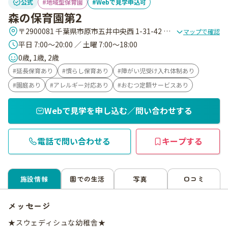
公式
地域型保育園
Webで見学申込可
森の保育園第2
〒2900081 千葉県市原市五井中央西 1-31-42 グランドステージ 101
マップで確認
平日 7:00～20:00 ／ 土曜 7:00～18:00
0歳, 1歳, 2歳
延長保育あり
慣らし保育あり
障がい児受け入れ体制あり
園庭あり
アレルギー対応あり
おむつ定額サービスあり
Webで見学を申し込む／問い合わせする
電話で問い合わせる
キープする
施設情報
園での生活
写真
口コミ
メッセージ
★スウェディシュな幼稚舎★