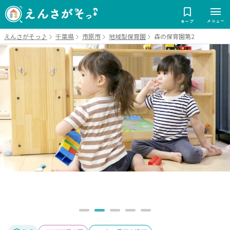
メニュー
キープ
えんさがそっ♪
千葉県
市原市
地域型保育園
森の保育園第2