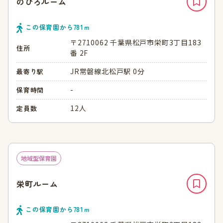
のびろルーム
この保育園から
781
ｍ
〒2710062 千葉県松戸市栄町3丁目183
住所
番 2F
JR常磐線北松戸駅 0分
最寄り駅
-
保育時間
12人
定員数
地域型保育園
栄町ルーム
この保育園から
781
ｍ