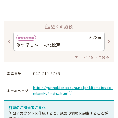
近くの施設
95
ｍ
75
ｍ
地域型保育園
地域
みつぼしルーム北松戸
さ
マップでもっと見る
047-710-6776
電話番号
http://yurinokien.sakura.ne.jp/kitamatsudo-
ホームページ
nikoniko/index.html
施設のご担当者さまへ
施設アカウントを作成すると、施設の情報を編集することが