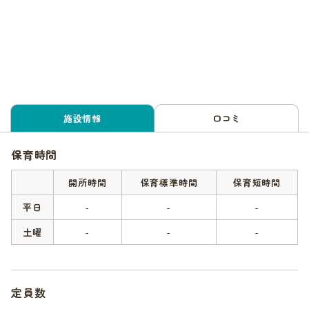
施設情報
口コミ
保育時間
開所時間
保育標準時間
保育短時間
平日
-
-
-
土曜
-
-
-
定員数