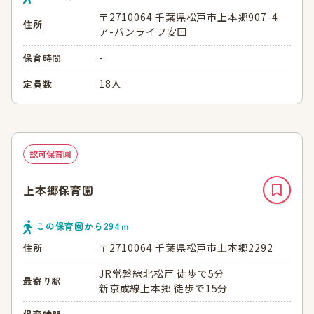
〒2710064 千葉県松戸市上本郷907-4
住所
ア-バンライフ安田
-
保育時間
18人
定員数
認可保育園
上本郷保育園
この保育園から
294
ｍ
〒2710064 千葉県松戸市上本郷2292
住所
JR常磐線北松戸 徒歩で5分
最寄り駅
新京成線上本郷 徒歩で15分
-