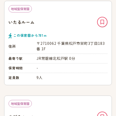
地域型保育園
いたるルーム
この保育園から
781
ｍ
〒2710062 千葉県松戸市栄町3丁目183
住所
番 1F
JR常磐線北松戸駅 0分
最寄り駅
-
保育時間
9人
定員数
地域型保育園