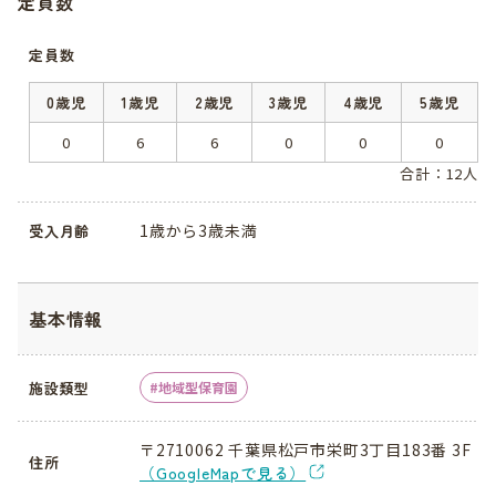
定員数
定員数
0歳児
1歳児
2歳児
3歳児
4歳児
5歳児
0
6
6
0
0
0
合計：12人
1歳から3歳未満
受入月齢
基本情報
施設類型
地域型保育園
〒2710062 千葉県松戸市栄町3丁目183番 3F
住所
（GoogleMapで見る）