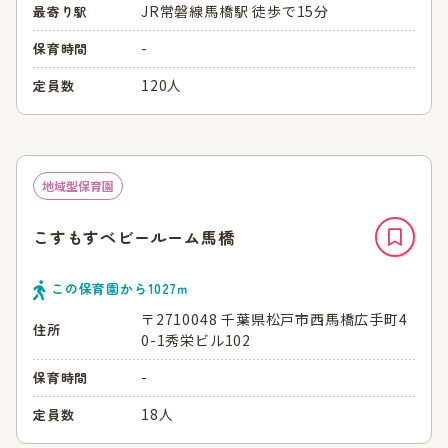
JR常磐線馬橋駅 徒歩で15分
最寄り駅
-
保育時間
120人
定員数
地域型保育園
こすもすベビールーム馬橋
この保育園から
1027
ｍ
〒2710048 千葉県松戸市西馬橋広手町4
住所
0-1秀栄ビル102
-
保育時間
18人
定員数