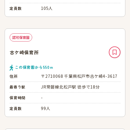
105人
定員数
認可保育園
古ケ崎保育所
この保育園から
550
ｍ
〒2710068 千葉県松戸市古ケ崎4-3617
住所
JR常磐線北松戸駅 徒歩で18分
最寄り駅
-
保育時間
99人
定員数