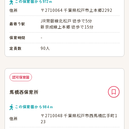
この保育園から
972
ｍ
〒2710064 千葉県松戸市上本郷2292
住所
JR常磐線北松戸 徒歩で5分
最寄り駅
新京成線上本郷 徒歩で15分
-
保育時間
90人
定員数
認可保育園
馬橋西保育所
この保育園から
984
ｍ
〒2710048 千葉県松戸市西馬橋広手町1
住所
23