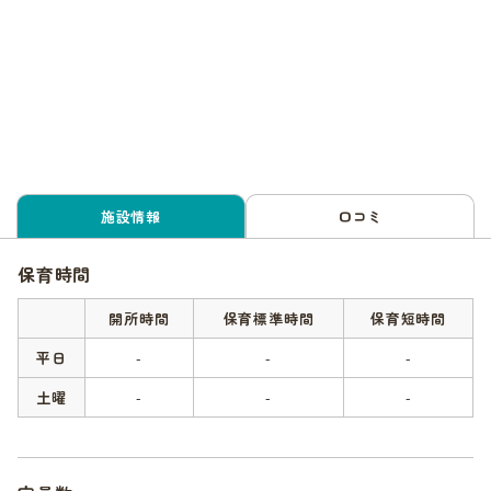
施設情報
口コミ
保育時間
開所時間
保育標準時間
保育短時間
平日
-
-
-
土曜
-
-
-