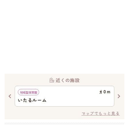
近くの施設
73
ｍ
0
ｍ
地域型保育園
地域
いたるルーム
の
マップでもっと見る