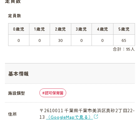
定員数
定員数
0歳児
1歳児
2歳児
3歳児
4歳児
5歳児
0
0
30
0
0
65
合計：95人
基本情報
施設類型
認可保育園
〒2610011 千葉県千葉市美浜区真砂2丁目22-
住所
13
（GoogleMapで見る）