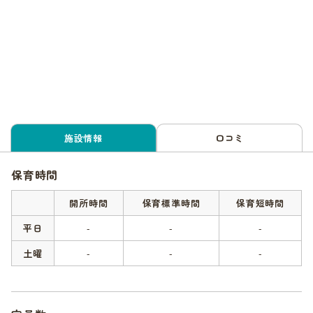
施設情報
口コミ
保育時間
開所時間
保育標準時間
保育短時間
平日
-
-
-
土曜
-
-
-