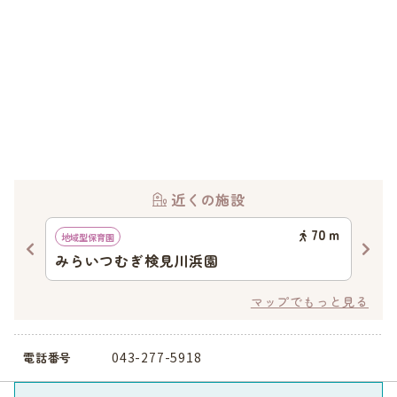
近くの施設
31
ｍ
70
ｍ
地域型保育園
認可
みらいつむぎ検見川浜園
絵
川
マップでもっと見る
043-277-5918
電話番号