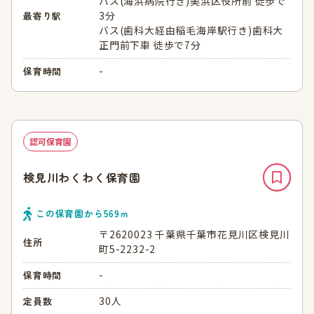
バス(海浜病院行き)美浜区役所前 徒歩で
3分
最寄り駅
バス(歯科大経由稲毛海岸駅行き)歯科大
正門前下車 徒歩で7分
-
保育時間
認可保育園
検見川わくわく保育園
この保育園から
569
ｍ
〒2620023 千葉県千葉市花見川区検見川
住所
町5-2232-2
-
保育時間
30人
定員数