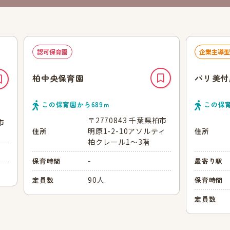
認可保育園
企業主導型
柏中央保育園
パリ美付
この保育園から
689
ｍ
この保
〒2770843 千葉県柏市
市
明原1-2-10アソルティ
住所
住所
柏クレール1～3階
-
保育時間
最寄り駅
90人
定員数
保育時間
定員数