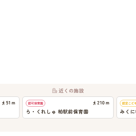
近くの施設
51
ｍ
210
ｍ
認可保育園
認定こど
ら・くれしゅ 柏駅前保育園
みくに