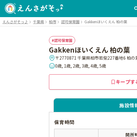
えんさがそっ♪
千葉県
柏市
認可保育園
Gakkenほいくえん 柏の葉
認可保育園
Gakkenほいくえん 柏の葉
0歳, 1歳, 2歳, 3歳, 4歳, 5歳
キープす
施設情
保育時間
開所