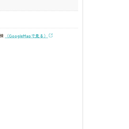
D棟
（GoogleMapで見る）