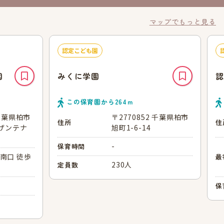
マップでもっと見る
認定こども園
園
みくに学園
認
この保育園から
264
ｍ
 千葉県柏市
〒2770852 千葉県柏市
住所
住
サザンテナ
旭町1-6-14
-
保育時間
南口 徒歩
最
230人
定員数
保