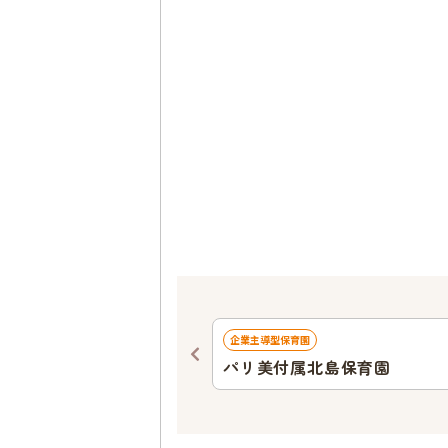
689
ｍ
企業主導型保育園
園
パリ美付属北島保育園