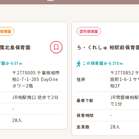
保育園
認可保育園
属北島保育園
ら・くれしゅ 柏駅前保育
育園から
51
ｍ
この保育園から
210
ｍ
〒2770005 千葉県柏市
〒2770852
柏1-7-1-205 DayOne
旭町1-6-1 
住所
タワー2階
柏2F
JR柏駅南口 徒歩で2分
JR常磐線柏駅
最寄り駅
で1分
-
-
保育時間
28人
28人
定員数