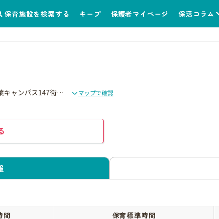
保育施設を検索する
キープ
保護者マイページ
保活コラム
〒2770871 千葉県柏市若柴227番地6 柏の葉キャンパス147街区コモンD棟
マップで確認
る
報
時間
保育標準時間