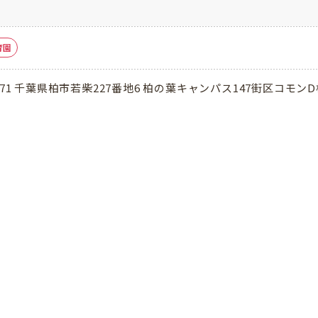
育園
0871 千葉県柏市若柴227番地6 柏の葉キャンパス147街区コモン