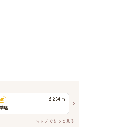
264
ｍ
も園
認定こども園
学園
認定こども園みくに学園
マップでもっと見る