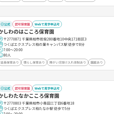
公式
認可保育園
Webで見学申込可
かしわのはこころ保育園
〒2770871 千葉県柏市若柴280番地10中央171街区3
つくばエクスプレス柏の葉キャンパス駅 徒歩で8分
7:00～20:00
80人
延長保育あり
慣らし保育あり
障がい児受け入れ体制あり
園庭あり
公式
認可保育園
Webで見学申込可
かしわたなかこころ保育園
〒2770803 千葉県柏市小青田三丁目6番地18
つくばエクスプレス柏たなか駅 徒歩で5分
7:00～20:00