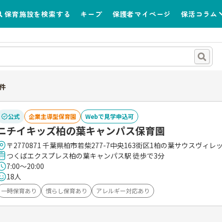
保育施設を検索する
キープ
保護者マイページ
保活コラム
件
公式
企業主導型保育園
Webで見学申込可
ニチイキッズ柏の葉キャンパス保育園
〒2770871 千葉県柏市若柴277-7中央163街区1柏の葉サウスヴィレ
つくばエクスプレス柏の葉キャンパス駅 徒歩で3分
7:00～20:00
18人
一時保育あり
慣らし保育あり
アレルギー対応あり