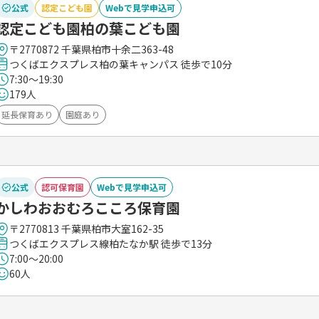
公式
認定こども園
Webで見学申込可
認定こども園柏の葉こども園
〒2770872 千葉県柏市十余二363-48
つくばエクスプレス柏の葉キャンパス 徒歩で10分
7:30～19:30
179人
延長保育あり
園庭あり
公式
認可保育園
Webで見学申込可
かしわおおむろこころ保育園
〒2770813 千葉県柏市大室162-35
つくばエクスプレス線柏たなか駅 徒歩で13分
7:00～20:00
60人