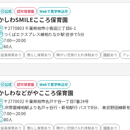
公式
認可保育園
Webで見学申込可
かしわSMILEこころ保育園
〒2770803 千葉県柏市小青田三丁目6-1
つくばエクスプレス線柏たなか駅 徒歩で5分
7:00～20:00
60人
延長保育あり
慣らし保育あり
障がい児受け入れ体制あり
園庭あり
アレ
公式
認可保育園
Webで見学申込可
かしわなどがやこころ保育園
〒2770032 千葉県柏市名戸ケ谷一丁目7番24号
JR常磐線柏駅より名戸ヶ谷行・新柏駅行 バスで8分、 東武野田線新柏
7:00～20:00
80人
延長保育あり
慣らし保育あり
障がい児受け入れ体制あり
園庭あり