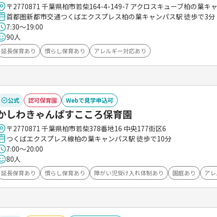
〒2770871 千葉県柏市若柴164-4-149-7 アクロスキューブ柏の葉キ
首都圏新都市交通つくばエクスプレス柏の葉キャンパス駅 徒歩で3分
7:30～19:00
90人
延長保育あり
慣らし保育あり
アレルギー対応あり
公式
認可保育園
Webで見学申込可
かしわきゃんぱすこころ保育園
〒2770871 千葉県柏市若柴378番地16 中央177街区6
つくばエクスプレス線柏の葉キャンパス駅 徒歩で10分
7:00～20:00
80人
延長保育あり
慣らし保育あり
障がい児受け入れ体制あり
園庭あり
アレ