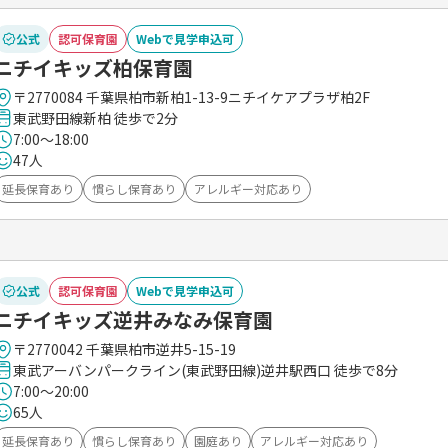
公式
認可保育園
Webで見学申込可
ニチイキッズ柏保育園
〒2770084 千葉県柏市新柏1-13-9ニチイケアプラザ柏2F
東武野田線新柏 徒歩で2分
7:00～18:00
47人
延長保育あり
慣らし保育あり
アレルギー対応あり
公式
認可保育園
Webで見学申込可
ニチイキッズ逆井みなみ保育園
〒2770042 千葉県柏市逆井5-15-19
東武アーバンパークライン(東武野田線)逆井駅西口 徒歩で8分
7:00～20:00
65人
延長保育あり
慣らし保育あり
園庭あり
アレルギー対応あり