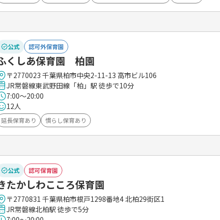
公式
認可外保育園
ふくしあ保育園 柏園
〒2770023 千葉県柏市中央2-11-13 高市ビル106
JR常磐線東武野田線「柏」駅 徒歩で10分
7:00～20:00
12人
延長保育あり
慣らし保育あり
公式
認可保育園
きたかしわこころ保育園
〒2770831 千葉県柏市根戸1298番地4 北柏29街区1
JR常磐線北柏駅 徒歩で5分
7:00～20:00