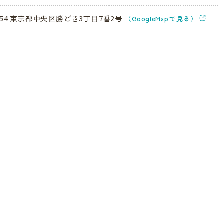
0054 東京都中央区勝どき3丁目7番2号
（GoogleMapで見る）