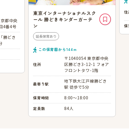
住
東京インターナショナルスク
ール 勝どきキンダーガーテ
 東京都中央
ン
保
目4番4号
延長保育あり
「勝どき
分
この保育園から
144
ｍ
〒1040054 東京都中央
区勝どき3-12-1 フォア
住所
フロントタワ-1階
地下鉄大江戸線勝どき
最寄り駅
駅 徒歩で5分
8:00～18:00
保育時間
84人
定員数