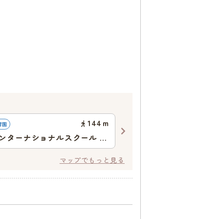
144
ｍ
育園
認可保育園
ンターナショナルスクール 勝
さくらさくみらい勝どき
ンダーガーテン
マップでもっと見る