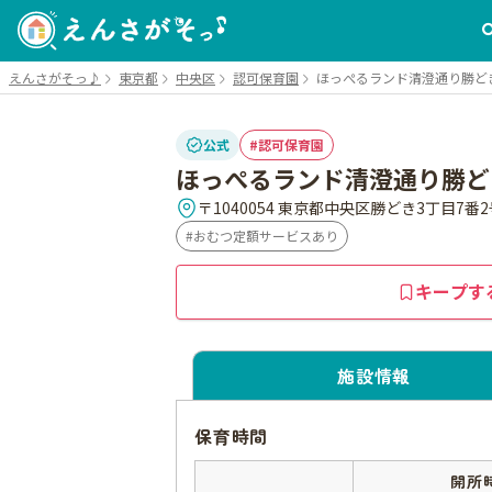
えんさがそっ♪
東京都
中央区
認可保育園
ほっぺるランド清澄通り勝ど
公式
認可保育園
ほっぺるランド清澄通り勝ど
〒1040054 東京都中央区勝どき3丁目7番2
おむつ定額サービスあり
キープす
施設情報
保育時間
開所