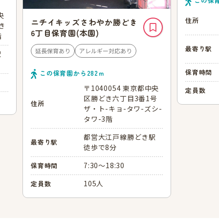
この保
央
住所
ニチイキッズさわやか勝どき
どき
6丁目保育園(本園)
階
最寄り駅
延長保育あり
アレルギー対応あり
駅
保育時間
この保育園から
282
ｍ
〒1040054 東京都中央
定員数
区勝どき六丁目3番1号
住所
ザ・ト-キョ-タワ-ズシ-
タワ-3階
都営大江戸線勝どき駅
最寄り駅
徒歩で8分
7:30～18:30
保育時間
105人
定員数