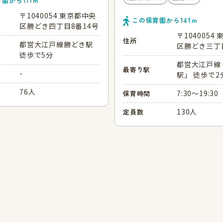
育園から
117
ｍ
〒1040054 東京都中央
この保育園から
141
ｍ
区勝どき四丁目8番14号
〒1040054
住所
都営大江戸線勝どき駅
区勝どき三丁
徒歩で5分
都営大江戸線
最寄り駅
-
駅」 徒歩で2
76人
7:30～19:30
保育時間
130人
定員数