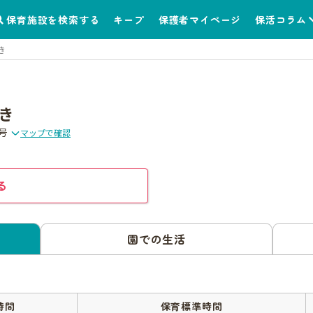
保育施設を検索する
キープ
保護者マイページ
保活コラム
き
き
号
マップで確認
る
園での生活
時間
保育標準時間