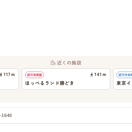
近くの施設
117
ｍ
141
ｍ
認可保育園
認可外保
ほっぺるランド勝どき
東京イ
どきキ
-1640